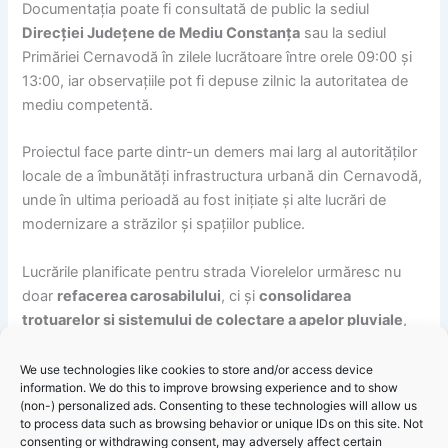
Documentația poate fi consultată de public la sediul
Direcției Județene de Mediu Constanța
sau la sediul
Primăriei Cernavodă în zilele lucrătoare între orele 09:00 și
13:00, iar observațiile pot fi depuse zilnic la autoritatea de
mediu competentă.
Proiectul face parte dintr-un demers mai larg al autorităților
locale de a îmbunătăți infrastructura urbană din Cernavodă,
unde în ultima perioadă au fost inițiate și alte lucrări de
modernizare a străzilor și spațiilor publice.
Lucrările planificate pentru strada Viorelelor urmăresc nu
doar
refacerea carosabilului
, ci și
consolidarea
trotuarelor și sistemului de colectare a apelor pluviale
,
elemente esențiale pentru siguranța circulației și confortul
locuitorilor.
We use technologies like cookies to store and/or access device
information. We do this to improve browsing experience and to show
(non-) personalized ads. Consenting to these technologies will allow us
Această inițiativă urmează să fie implementată după
to process data such as browsing behavior or unique IDs on this site. Not
avizarea mediului, un pas procedural necesar pentru
consenting or withdrawing consent, may adversely affect certain