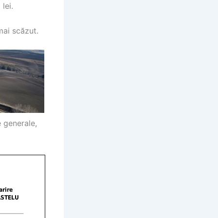
lei.
mai scăzut.
e generale,