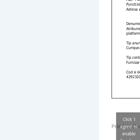
Click 'I
Primăria Cas
agree' to
enable