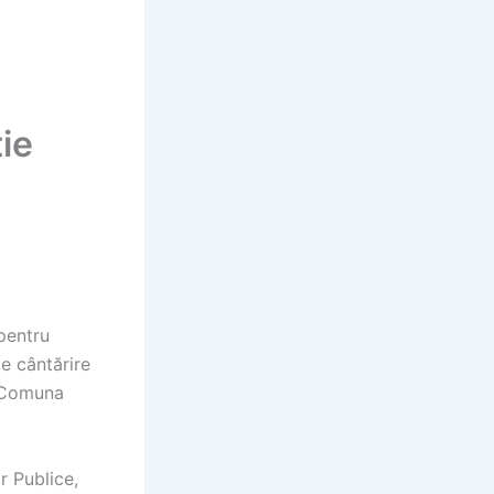
ție
 pentru
de cântărire
u Comuna
or Publice,