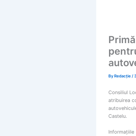
Primăr
pentr
autov
By
Redacție
/
Consiliul Lo
atribuirea c
autovehicul
Castelu.
Informațiile