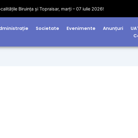
litățile Biruința și Topraisar, marți – 07 iulie 2026!
dministrație
Societate
Evenimente
Anunțuri
UA
C