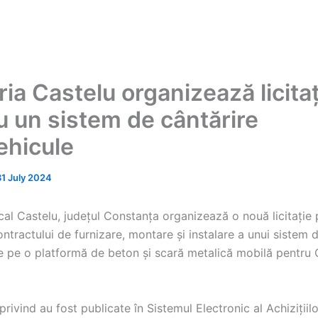
ia Castelu organizează licita
u un sistem de cântărire
ehicule
31 July 2024
cal Castelu, județul Constanța organizează o nouă licitație
ontractului de furnizare, montare și instalare a unui sistem 
e pe o platformă de beton și scară metalică mobilă pentr
 privind au fost publicate în Sistemul Electronic al Achizițiil