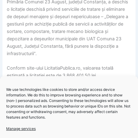
Primăria Comunei 23 August, județul Constanța, a deschis
o licitație deschisă privind serviciile de tratare și eliminare
de deșeuri menajere și deșeuri nepericuloase – „Delegare a
gestiunii prin achiziție publică de servicii a activităților de
sortare, compostare, tratare mecano biologica și
depozitare a deșeurilor municipale din UAT Comuna 23
August, Județul Constanta, fără punere la dispoziție a
infrastructurii”.
Conform site-ului LicitatiaPublica.ro, valoarea totală
estimată a licitației este de 3.868.401,50 lei.
We use technologies like cookies to store and/or access device
Licitația va avea loc pe data de 02.09.2024, ora 15:00.
information. We do this to improve browsing experience and to show
(non-) personalized ads. Consenting to these technologies will allow us
to process data such as browsing behavior or unique IDs on this site. Not
consenting or withdrawing consent, may adversely affect certain
features and functions.
Manage services
Primăria 23 August – Informare licitație deschisă privind