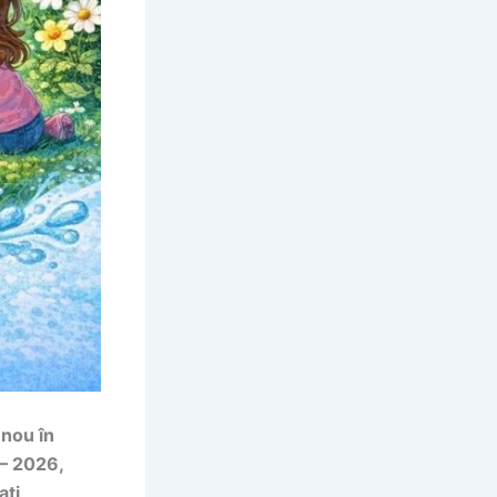
 nou în
 – 2026,
ați