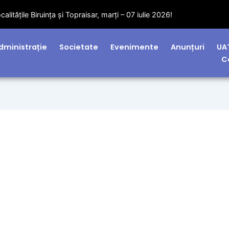
lă Midia Năvodari, Rafinare Rompetrol și Corbu de Jos!
dministrație
Societate
Evenimente
Anunțuri
UA
C