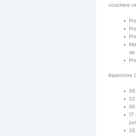
vouchere v
Pre
Pre
Pre
Men
de 
Pre
Reamintim C
09 
02 
06 
17 
jur
20 