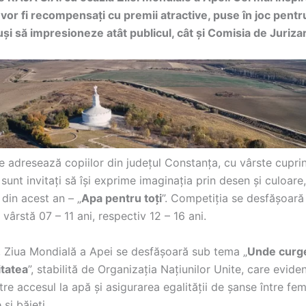
 vor fi recompensați cu premii atractive, puse în joc pentru
uși să impresioneze atât publicul, cât și Comisia de Juriza
e adresează copiilor din județul Constanța, cu vârste cupri
 sunt invitați să își exprime imaginația prin desen și culoare
 din acest an – „
Apa pentru toți
”. Competiția se desfășoar
 vârstă 07 – 11 ani, respectiv 12 – 16 ani.
, Ziua Mondială a Apei se desfășoară sub tema „
Unde curge
itatea
”, stabilită de Organizația Națiunilor Unite, care evide
tre accesul la apă și asigurarea egalității de șanse între fem
 și băieți.