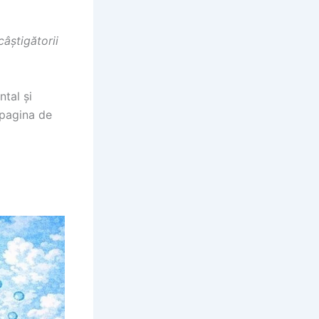
câștigătorii
tal și
 pagina de