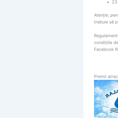
23 
Atenție, pen
trebuie să p
Regulamentu
condițiile d
Facebook R
Premii atrac