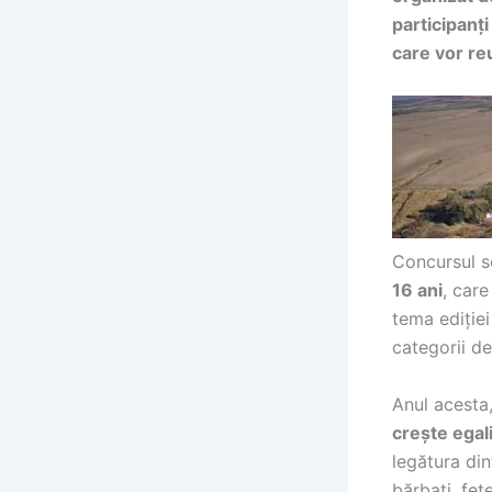
participanți
care vor re
Concursul s
16 ani
, care
tema ediției
categorii de
Anul acesta
crește egal
legătura din
bărbați, fete