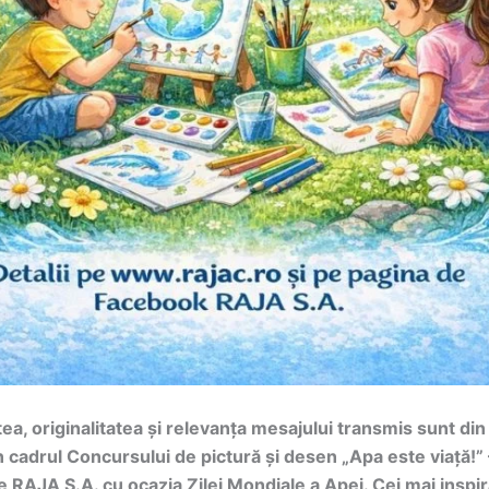
ea, originalitatea și relevanța mesajului transmis sunt din
n cadrul Concursului de pictură și desen „Apa este viață!”
e RAJA S.A. cu ocazia Zilei Mondiale a Apei. Cei mai inspir