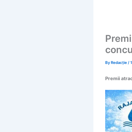
Premii
concu
By
Redacție
/
Premii atra