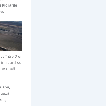
 lucrările
re.
nse între
7 și
, în acord cu
ă pe două
 apa,
nțiază
ei și