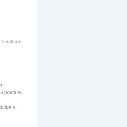
 în valoare
r;
ru postare;
ticipare,