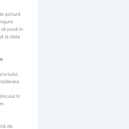
de pictură
singure
 să pună în
nă la data
de
cursului.
nsiderare.
licului în
rm
rmă de