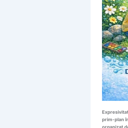
Expresivitat
prim-plan î
organizat d