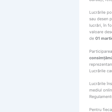
Lucrările po
sau desen pr
lucrări, în 
valoare des
de
01 marti
Participare
consimțămâ
reprezentant
Lucrările ca
Lucrările în
mediul onlin
Regulamentu
Pentru fiec