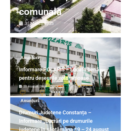
comunală
31 March 2025
Anunțuri
Informare POLARIS – Locații benă
pentru deșeurile voluminoase
20 August 2024
Anunțuri
Drumuri Județene Constanța –
Informare „Lucrări pe drumurile
județene în săptămâna 19 – 24 august