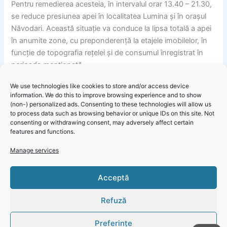
Pentru remedierea acesteia, în intervalul orar 13.40 – 21.30,
se reduce presiunea apei în localitatea Lumina și în orașul
Năvodari. Această situație va conduce la lipsa totală a apei
în anumite zone, cu preponderență la etajele imobilelor, în
funcție de topografia rețelei și de consumul înregistrat în
perioada menționată.
Ne cerem scuze pentru neplăcerile create utilizatorilor
We use technologies like cookies to store and/or access device
afectați, pe care îi asigurăm că echipele de intervenție vor
information. We do this to improve browsing experience and to show
face tot posibilul pentru finalizarea lucrărilor și reluarea
(non-) personalized ads. Consenting to these technologies will allow us
furnizării apei potabile la parametri optimi, în cel mai scurt
to process data such as browsing behavior or unique IDs on this site. Not
consenting or withdrawing consent, may adversely affect certain
timp.
features and functions.
Informare RAJA – Informare Publică: Avarie pe strada
Click 'I
Manage services
Năvodari din localitatea Lumina
agree' to
enable
Acceptă
Faceboo
k
Refuză
Cookie
Policy
Preferințe