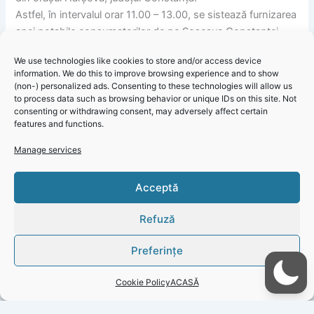
Astfel, în intervalul orar 11.00 – 13.00, se sistează furnizarea
apei potabile consumatorilor de pe Șoseaua Constanței.
Ne cerem scuze pentru disconfortul creat abonaților din
We use technologies like cookies to store and/or access device
zonă, pe care îi asigurăm că echipele de intervenție
information. We do this to improve browsing experience and to show
deplasate la fața locului vor face tot posibilul pentru
(non-) personalized ads. Consenting to these technologies will allow us
remedierea avariei și reluarea furnizării apei potabile în cel
to process data such as browsing behavior or unique IDs on this site. Not
consenting or withdrawing consent, may adversely affect certain
mai scurt timp.
features and functions.
Informare RAJA Hârșova: Avarie pe strada Șoseaua
Click 'I
Manage services
Constanței
agree' to
enable
Acceptă
Faceboo
k
Refuză
Cookie
Policy
Preferințe
I
Cookie Policy
ACASĂ
agree
PREVIOUS
NEXT