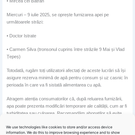
• Mircea cel Bătrân
Miercuri – 9 iulie 2025, se oprește furnizarea apei pe
următoarele străzi:
• Doctor Istrate
• Carmen Silva (tronsonul cuprins între străzile 9 Mai și Vlad
Țepeș)
Totodată, rugăm toți utilizatorii afectați de aceste lucrări să își
asigure rezerva minimă de apă pentru consum și uz casnic în
perioada în care va fi sistată alimentarea cu apă.
Atragem atenția consumatorilor că, după reluarea furnizării,
apa poate prezenta modificări temporare ale calității, cum ar fi
turbiditatea sau culoarea. Recomandăm abonaților să evite
consumul de apă potabilă și să o utilizeze doar în scopuri
We use technologies like cookies to store and/or access device
casnice până la limpezire.
information. We do this to improve browsing experience and to show