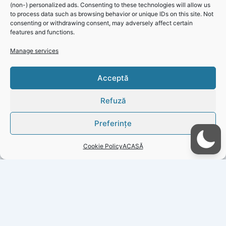
(non-) personalized ads. Consenting to these technologies will allow us
Ne cerem scuze pentru disconfortul creat și vă asigurăm că
to process data such as browsing behavior or unique IDs on this site. Not
consenting or withdrawing consent, may adversely affect certain
echipele RAJA vor depune toate eforturile pentru finalizarea
features and functions.
intervențiilor și reluarea alimentării cu apă în cel mai scurt
timp posibil.
Manage services
Informare Publică RAJA: Se oprește apa pe mai multe străzi
Click 'I
Acceptă
din Eforie Sud, 8 și 9 iulie 2025!
agree' to
enable
Refuză
Faceboo
k
Preferințe
Cookie
Policy
Cookie Policy
ACASĂ
I
agree
PREVIOUS
NEXT
Copyright © 2026 Gazeta Județeană