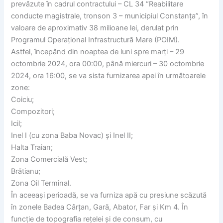
prevăzute în cadrul contractului – CL 34 “Reabilitare
conducte magistrale, tronson 3 – municipiul Constanța”, în
valoare de aproximativ 38 milioane lei, derulat prin
Programul Operațional Infrastructură Mare (POIM).
Astfel, începând din noaptea de luni spre marți – 29
octombrie 2024, ora 00:00, până miercuri – 30 octombrie
2024, ora 16:00, se va sista furnizarea apei în următoarele
zone:
Coiciu;
Compozitori;
Icil;
Inel I (cu zona Baba Novac) și Inel II;
Halta Traian;
Zona Comercială Vest;
Brătianu;
Zona Oil Terminal.
În aceeași perioadă, se va furniza apă cu presiune scăzută
în zonele Badea Cârțan, Gară, Abator, Far și Km 4. În
funcție de topografia rețelei și de consum, cu