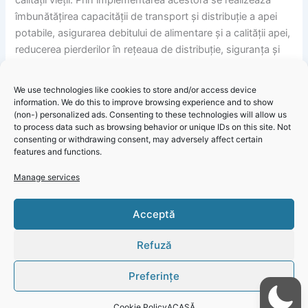
îmbunătățirea capacității de transport și distribuție a apei
potabile, asigurarea debitului de alimentare și a calității apei,
reducerea pierderilor în rețeaua de distribuție, siguranța și
continuitatea furnizării serviciilor.
We use technologies like cookies to store and/or access device
information. We do this to improve browsing experience and to show
(non-) personalized ads. Consenting to these technologies will allow us
to process data such as browsing behavior or unique IDs on this site. Not
Informare publică RAJA: Se oprește apa în mai multe zone
consenting or withdrawing consent, may adversely affect certain
din municipiul Constanța
features and functions.
Manage services
Click 'I
Acceptă
agree' to
enable
Refuză
Faceboo
k
Preferințe
Cookie
Policy
Cookie Policy
ACASĂ