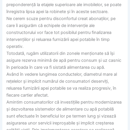
preponderență la etajele superioare ale imobilelor, se poate
înregistra lipsa apei la robinete și în aceste sectoare.
Ne cerem scuze pentru disconfortul creat abonaților, pe
care îi asigurăm că echipele de intervenție ale
constructorului vor face tot posibilul pentru finalizarea
intervențiilor și reluarea furnizării apei potabile în timp
operativ.
Totodată, rugăm utilizatorii din zonele menționate să își
asigure rezerva minimă de apă pentru consum și uz casnic
în perioada în care va fi sistată alimentarea cu apă.
Având în vedere lungimea conductelor, diametrul mare al
rețelelor și implicit numărul de consumatori deserviți,
reluarea furnizării apei potabile se va realiza progresiv, în
fiecare cartier afectat.
Amintim consumatorilor că investițiile pentru modernizarea
și dezvoltarea sistemelor de alimentare cu apă potabilă
sunt efectuate în beneficiul lor pe termen lung și vizează
asigurarea unor servicii ireproșabile și implicit creșterea
calității vieții. Prin implementarea acestora se realizează