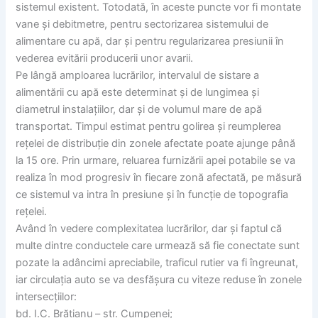
sistemul existent. Totodată, în aceste puncte vor fi montate
vane și debitmetre, pentru sectorizarea sistemului de
alimentare cu apă, dar și pentru regularizarea presiunii în
vederea evitării producerii unor avarii.
Pe lângă amploarea lucrărilor, intervalul de sistare a
alimentării cu apă este determinat și de lungimea și
diametrul instalațiilor, dar și de volumul mare de apă
transportat. Timpul estimat pentru golirea și reumplerea
rețelei de distribuție din zonele afectate poate ajunge până
la 15 ore. Prin urmare, reluarea furnizării apei potabile se va
realiza în mod progresiv în fiecare zonă afectată, pe măsură
ce sistemul va intra în presiune și în funcție de topografia
rețelei.
Având în vedere complexitatea lucrărilor, dar și faptul că
multe dintre conductele care urmează să fie conectate sunt
pozate la adâncimi apreciabile, traficul rutier va fi îngreunat,
iar circulația auto se va desfășura cu viteze reduse în zonele
intersecțiilor:
bd. I.C. Brătianu – str. Cumpenei;