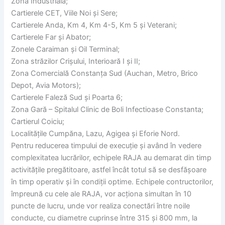
Zona Industrială;
Cartierele CET, Viile Noi și Sere;
Cartierele Anda, Km 4, Km 4-5, Km 5 și Veterani;
Cartierele Far și Abator;
Zonele Caraiman și Oil Terminal;
Zona străzilor Crișului, Interioară I și II;
Zona Comercială Constanța Sud (Auchan, Metro, Brico
Depot, Avia Motors);
Cartierele Faleză Sud și Poarta 6;
Zona Gară – Spitalul Clinic de Boli Infectioase Constanta;
Cartierul Coiciu;
Localitățile Cumpăna, Lazu, Agigea și Eforie Nord.
Pentru reducerea timpului de execuție și având în vedere
complexitatea lucrărilor, echipele RAJA au demarat din timp
activitățile pregătitoare, astfel încât totul să se desfășoare
în timp operativ și în condiții optime. Echipele contructorilor,
împreună cu cele ale RAJA, vor acționa simultan în 10
puncte de lucru, unde vor realiza conectări între noile
conducte, cu diametre cuprinse între 315 și 800 mm, la