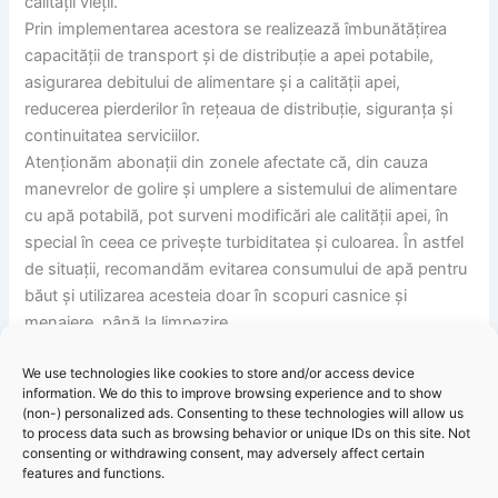
calității vieții.
Prin implementarea acestora se realizează îmbunătățirea
capacității de transport și de distribuție a apei potabile,
asigurarea debitului de alimentare și a calității apei,
reducerea pierderilor în rețeaua de distribuție, siguranța și
continuitatea serviciilor.
Atenționăm abonații din zonele afectate că, din cauza
manevrelor de golire și umplere a sistemului de alimentare
cu apă potabilă, pot surveni modificări ale calității apei, în
special în ceea ce privește turbiditatea și culoarea. În astfel
de situații, recomandăm evitarea consumului de apă pentru
băut și utilizarea acesteia doar în scopuri casnice și
menajere, până la limpezire.
We use technologies like cookies to store and/or access device
Informare publică RAJA: Se oprește apa în mai multe zone
information. We do this to improve browsing experience and to show
din Constanța și în localitățile Cumpăna, Lazu, Agigea și
(non-) personalized ads. Consenting to these technologies will allow us
Eforie Nord!
to process data such as browsing behavior or unique IDs on this site. Not
consenting or withdrawing consent, may adversely affect certain
features and functions.