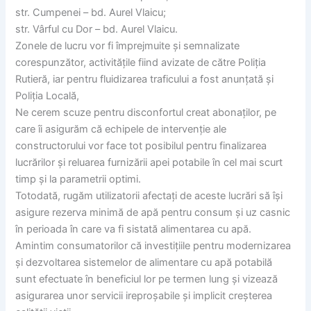
str. Cumpenei – bd. Aurel Vlaicu;
str. Vârful cu Dor – bd. Aurel Vlaicu.
Zonele de lucru vor fi împrejmuite și semnalizate
corespunzător, activitățile fiind avizate de către Poliția
Rutieră, iar pentru fluidizarea traficului a fost anunțată și
Poliția Locală,
Ne cerem scuze pentru disconfortul creat abonaților, pe
care îi asigurăm că echipele de intervenție ale
constructorului vor face tot posibilul pentru finalizarea
lucrărilor și reluarea furnizării apei potabile în cel mai scurt
timp și la parametrii optimi.
Totodată, rugăm utilizatorii afectați de aceste lucrări să își
asigure rezerva minimă de apă pentru consum și uz casnic
în perioada în care va fi sistată alimentarea cu apă.
Amintim consumatorilor că investițiile pentru modernizarea
și dezvoltarea sistemelor de alimentare cu apă potabilă
sunt efectuate în beneficiul lor pe termen lung și vizează
asigurarea unor servicii ireproșabile și implicit creșterea