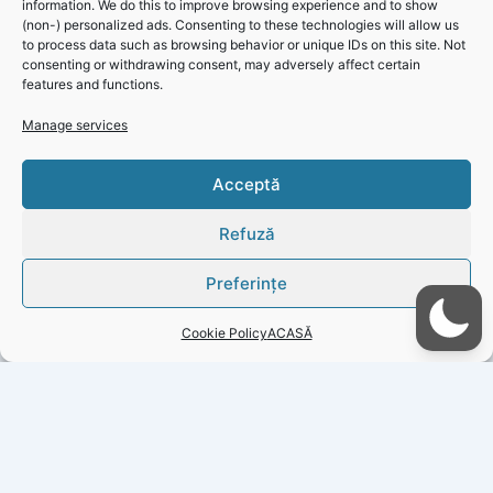
information. We do this to improve browsing experience and to show
Totodată, rugăm utilizatorii afectați de aceste lucrări să
(non-) personalized ads. Consenting to these technologies will allow us
își asigure rezerva minimă de apă pentru consum și uz
to process data such as browsing behavior or unique IDs on this site. Not
casnic în perioada în care va fi sistată alimentarea cu apă.
consenting or withdrawing consent, may adversely affect certain
features and functions.
Manage services
Informare publică RAJA: Se oprește apa în localitatea Vadu,
Click 'I
Acceptă
miercuri 07 august 2024
agree' to
enable
Refuză
Faceboo
k
Preferințe
Cookie
Policy
Cookie Policy
ACASĂ
I
agree
PREVIOUS
NEXT
Copyright © 2026 Gazeta Județeană