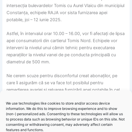
intersecția bulevardelor Tomis cu Aurel Vlaicu din municipiul
Constanța, echipele RAJA vor sista furnizarea apei
potabile, joi – 12 iunie 2025.
Astfel, în intervalul orar 10.00 – 16.00, vor fi afectați de lipsa
apei consumatorii din cartierul Tomis Nord. Echipele vor
interveni la nivelul unui cămin tehnic pentru executarea
reparațiilor la nivelul vanei de pe conducta principală cu
diametrul de 500 mm.
Ne cerem scuze pentru disconfortul creat abonaților, pe
care îi asigurăm că se va face tot posibilul pentru
remedierea avariei și reluarea furnizării apei potabile în cel
mai scurt timp.
We use technologies like cookies to store and/or access device
information. We do this to improve browsing experience and to show
(non-) personalized ads. Consenting to these technologies will allow us
to process data such as browsing behavior or unique IDs on this site. Not
consenting or withdrawing consent, may adversely affect certain
features and functions.