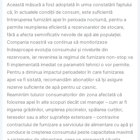
Această măsură a fost adoptată în urma constatării faptului
că, în actualele condiții de consum, este suficientă
întreruperea furnizării apei în perioada nocturnă, pentru a
permite reumplerea eficientă a rezervoarelor de stocare,
fără a afecta semnificativ nevoile de apă ale populației.
Compania noastră va continua să monitorizeze
îndeaproape evoluția consumului și nivelurile din
rezervoare, iar revenirea la regimul de furnizare non-stop va
fi implementată imediat ce parametrii tehnici o vor permite.
Pentru a diminua impactul perioadelor în care furnizarea
apei va fi sistată, recomandăm abonaților să își asigure
rezerve suficiente de apă pentru uz casnic.
Reamintim tuturor consumatorilor din zona afectată că
folosirea apei în alte scopuri decât cel menajer – cum ar fi
irigarea grădinilor, umplerea piscinelor, spălarea curților,
teraselor sau a altor suprafețe exterioare – contravine
contractului de furnizare a serviciului de alimentare cu apă și
conduce la creșterea consumului peste capacitatea maximă
a sistemelor de alimentare, ceea ce agravează situația.