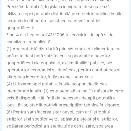
Precizăm faptul că, legislația în vigoare descurajează
utilizarea apei potabile distribuită prin rețelele publice în alte
scopuri decât pentru satisfacerea nevoilor strict
gospodărești:
* art.4 din Legea nr.241/2006 a serviciului de apă și de
canalizare, republicată:
(1) Apa potabilă distribuită prin sistemele de alimentare cu
apă este destinată satisfacerii cu prioritate a nevoilor
gospodărești ale populației, ale instituțiilor publice, ale
operatorilor economici și, după caz, pentru combaterea și
stingerea incendiilor, în lipsa apei industriale.
(4) Utilizarea apei potabile în alte scopuri decât cele
menționate la alin. (1) este permisă numai în măsura în care
există disponibilități față de necesarul de apă potabilă al
localităților, stabilit potrivit prescripțiilor tehnice în vigoare.
(6) Pentru satisfacerea altor nevoi, cum ar fi stropitul
străzilor și al spatiilor verzi, spălatul piețelor și al străzilor,
spălarea periodică a sistemului de canalizare, spălarea