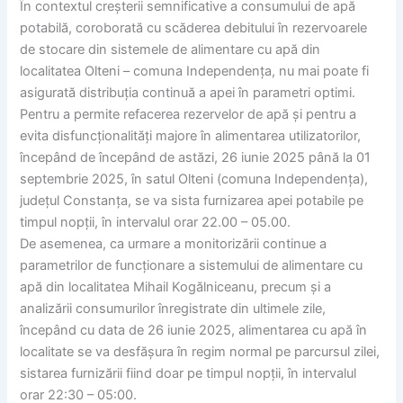
În contextul creșterii semnificative a consumului de apă
potabilă, coroborată cu scăderea debitului în rezervoarele
de stocare din sistemele de alimentare cu apă din
localitatea Olteni – comuna Independența, nu mai poate fi
asigurată distribuția continuă a apei în parametri optimi.
Pentru a permite refacerea rezervelor de apă și pentru a
evita disfuncționalități majore în alimentarea utilizatorilor,
începând de începând de astăzi, 26 iunie 2025 până la 01
septembrie 2025, în satul Olteni (comuna Independența),
județul Constanța, se va sista furnizarea apei potabile pe
timpul nopții, în intervalul orar 22.00 – 05.00.
De asemenea, ca urmare a monitorizării continue a
parametrilor de funcționare a sistemului de alimentare cu
apă din localitatea Mihail Kogălniceanu, precum și a
analizării consumurilor înregistrate din ultimele zile,
începând cu data de 26 iunie 2025, alimentarea cu apă în
localitate se va desfășura în regim normal pe parcursul zilei,
sistarea furnizării fiind doar pe timpul nopții, în intervalul
orar 22:30 – 05:00.