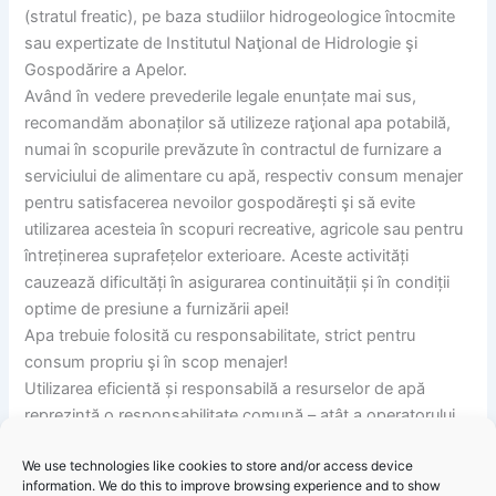
(stratul freatic), pe baza studiilor hidrogeologice întocmite
sau expertizate de Institutul Naţional de Hidrologie şi
Gospodărire a Apelor.
Având în vedere prevederile legale enunțate mai sus,
recomandăm abonaților să utilizeze raţional apa potabilă,
numai în scopurile prevăzute în contractul de furnizare a
serviciului de alimentare cu apă, respectiv consum menajer
pentru satisfacerea nevoilor gospodăreşti şi să evite
utilizarea acesteia în scopuri recreative, agricole sau pentru
întreținerea suprafețelor exterioare. Aceste activități
cauzează dificultăți în asigurarea continuității și în condiții
optime de presiune a furnizării apei!
Apa trebuie folosită cu responsabilitate, strict pentru
consum propriu şi în scop menajer!
Utilizarea eficientă și responsabilă a resurselor de apă
reprezintă o responsabilitate comună – atât a operatorului,
cât și a fiecărui consumator.
We use technologies like cookies to store and/or access device
information. We do this to improve browsing experience and to show