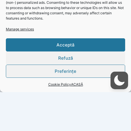
(non-) personalized ads. Consenting to these technologies will allow us
to process data such as browsing behavior or unique IDs on this site. Not
consenting or withdrawing consent, may adversely affect certain
features and functions.
Manage services
Informare Publică RAJA: Program de furnizare a apei
Click 'I
Acceptă
potabile în localitățile Olteni și Mihail Kogălniceanu
agree' to
enable
Refuză
Faceboo
k
Preferințe
Cookie
Policy
Cookie Policy
ACASĂ
I
agree
PREVIOUS
NEXT
Copyright © 2026 Gazeta Județeană