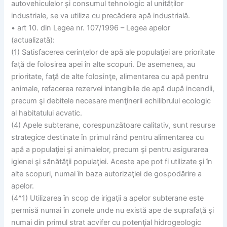
autovehiculelor și consumul tehnologic al unităților
industriale, se va utiliza cu precădere apă industrială.
• art 10. din Legea nr. 107/1996 – Legea apelor
(actualizată):
(1) Satisfacerea cerinţelor de apă ale populaţiei are prioritate
faţă de folosirea apei în alte scopuri. De asemenea, au
prioritate, faţă de alte folosinţe, alimentarea cu apă pentru
animale, refacerea rezervei intangibile de apă după incendii,
precum şi debitele necesare menţinerii echilibrului ecologic
al habitatului acvatic.
(4) Apele subterane, corespunzătoare calitativ, sunt resurse
strategice destinate în primul rând pentru alimentarea cu
apă a populaţiei şi animalelor, precum şi pentru asigurarea
igienei şi sănătăţii populaţiei. Aceste ape pot fi utilizate şi în
alte scopuri, numai în baza autorizaţiei de gospodărire a
apelor.
(4^1) Utilizarea în scop de irigaţii a apelor subterane este
permisă numai în zonele unde nu există ape de suprafaţă şi
numai din primul strat acvifer cu potenţial hidrogeologic