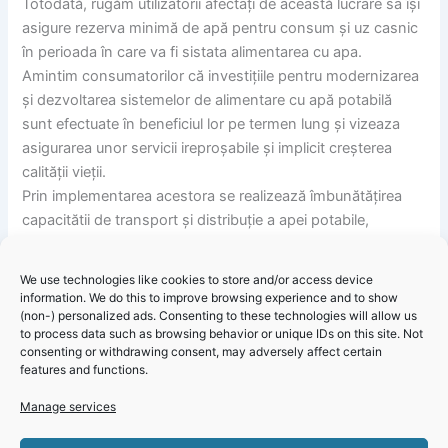
Totodată, rugăm utilizatorii afectați de această lucrare sa își
asigure rezerva minimă de apă pentru consum și uz casnic
în perioada în care va fi sistata alimentarea cu apa.
Amintim consumatorilor că investițiile pentru modernizarea
și dezvoltarea sistemelor de alimentare cu apă potabilă
sunt efectuate în beneficiul lor pe termen lung și vizeaza
asigurarea unor servicii ireproșabile și implicit creșterea
calității vieții.
Prin implementarea acestora se realizează îmbunătățirea
capacitătii de transport și distribuție a apei potabile,
asigurarea debitului de alimentare și a calitatii apei,
reducerea pierderilor in reteaua de distributie, siguranta si
We use technologies like cookies to store and/or access device
continuitatea furnizarii serviciilor.
information. We do this to improve browsing experience and to show
(non-) personalized ads. Consenting to these technologies will allow us
to process data such as browsing behavior or unique IDs on this site. Not
Informare Publică RAJA: Lucrare programată Valu lui Traian,
consenting or withdrawing consent, may adversely affect certain
marți – 01 iulie 2025!
features and functions.
Manage services
Click 'I