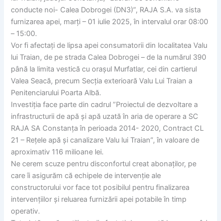
conducte noi- Calea Dobrogei (DN3)”, RAJA S.A. va sista
furnizarea apei, marți – 01 iulie 2025, în intervalul orar 08:00
– 15:00.
Vor fi afectați de lipsa apei consumatorii din localitatea Valu
lui Traian, de pe strada Calea Dobrogei – de la numărul 390
până la limita vestică cu orașul Murfatlar, cei din cartierul
Valea Seacă, precum Secția exterioară Valu Lui Traian a
Penitenciarului Poarta Albă.
Investiția face parte din cadrul ”Proiectul de dezvoltare a
infrastructurii de apă și apă uzată în aria de operare a SC
RAJA SA Constanța în perioada 2014- 2020, Contract CL
21 – Rețele apă și canalizare Valu lui Traian”, în valoare de
aproximativ 116 milioane lei.
Ne cerem scuze pentru disconfortul creat abonaților, pe
care îi asigurăm că echipele de intervenție ale
constructorului vor face tot posibilul pentru finalizarea
intervențiilor și reluarea furnizării apei potabile în timp
operativ.