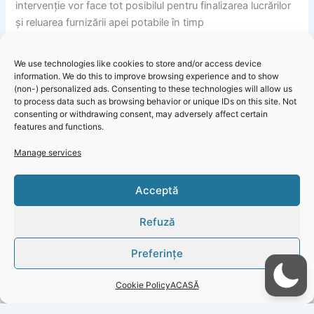
intervenție vor face tot posibilul pentru finalizarea lucrărilor
și reluarea furnizării apei potabile în timp
operativ.
We use technologies like cookies to store and/or access device
information. We do this to improve browsing experience and to show
(non-) personalized ads. Consenting to these technologies will allow us
to process data such as browsing behavior or unique IDs on this site. Not
Informare Publică RAJA: Lucrare programată Mangalia, 25
consenting or withdrawing consent, may adversely affect certain
septembrie 2025!
features and functions.
Manage services
Click 'I
Acceptă
agree' to
enable
Refuză
Faceboo
k
Preferințe
Cookie
Policy
Cookie Policy
ACASĂ
I