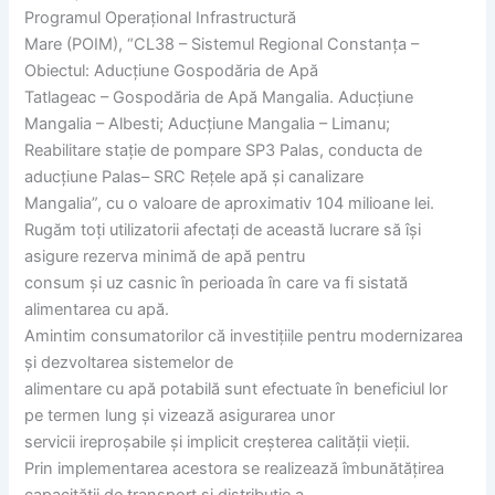
Programul Operațional Infrastructură
Mare (POIM), “CL38 – Sistemul Regional Constanța –
Obiectul: Aducțiune Gospodăria de Apă
Tatlageac – Gospodăria de Apă Mangalia. Aducțiune
Mangalia – Albesti; Aducțiune Mangalia – Limanu;
Reabilitare stație de pompare SP3 Palas, conducta de
aducțiune Palas– SRC Rețele apă și canalizare
Mangalia”, cu o valoare de aproximativ 104 milioane lei.
Rugăm toți utilizatorii afectați de această lucrare să își
asigure rezerva minimă de apă pentru
consum și uz casnic în perioada în care va fi sistată
alimentarea cu apă.
Amintim consumatorilor că investițiile pentru modernizarea
și dezvoltarea sistemelor de
alimentare cu apă potabilă sunt efectuate în beneficiul lor
pe termen lung și vizează asigurarea unor
servicii ireproșabile și implicit creșterea calității vieții.
Prin implementarea acestora se realizează îmbunătățirea
capacității de transport și distribuție a