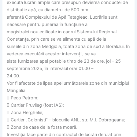
executa lucrări ample care presupun devierea conductei de
distribuție apă, cu diametrul de 500 mm,
aferentă Complexului de Apă Tatagleac. Lucrările sunt
necesare pentru punerea în funcțiune a
magistralei nou edificate în cadrul Sistemului Regional
Constanța, prin care se va alimenta cu apă de la
sursele din zona Medgidia, toată zona de sud a litoralului. În
vederea executării acestor intervenții, se va
sista furnizarea apei potabile timp de 23 de ore, joi – 25
septembrie 2025, în intervalul orar 01.00 –
24.00.
Vor fi afectate de lipsa apei următoarele zone din municipiul
Mangalia:
 Peco Petrom;
 Cartier Fruvileg (fost IAS);
 Zona Herghelie;
 Cartier „Colonisti” – blocurile ANL, str. M.I. Dobrogeanu;
 Zona de case de la fosta moară.
Investiția face parte din contractul de lucrări derulat prin