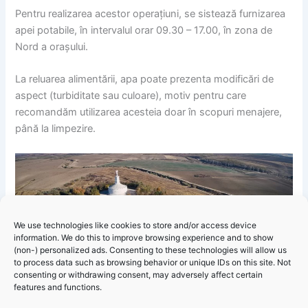
Pentru realizarea acestor operațiuni, se sistează furnizarea
apei potabile, în intervalul orar 09.30 – 17.00, în zona de
Nord a orașului.
La reluarea alimentării, apa poate prezenta modificări de
aspect (turbiditate sau culoare), motiv pentru care
recomandăm utilizarea acesteia doar în scopuri menajere,
până la limpezire.
Ne cerem scuze pentru neplăcerile create utilizatorilor
We use technologies like cookies to store and/or access device
information. We do this to improve browsing experience and to show
afectați, pe care îi asigurăm că echipele de intervenție vor
(non-) personalized ads. Consenting to these technologies will allow us
face tot posibilul pentru finalizarea lucrărilor și reluarea
to process data such as browsing behavior or unique IDs on this site. Not
furnizării apei în cel mai scurt timp.
consenting or withdrawing consent, may adversely affect certain
features and functions.