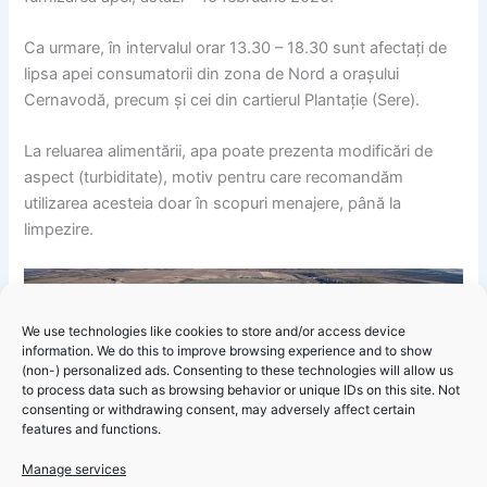
Ca urmare, în intervalul orar 13.30 – 18.30 sunt afectați de
lipsa apei consumatorii din zona de Nord a orașului
Cernavodă, precum și cei din cartierul Plantație (Sere).
La reluarea alimentării, apa poate prezenta modificări de
aspect (turbiditate), motiv pentru care recomandăm
utilizarea acesteia doar în scopuri menajere, până la
limpezire.
We use technologies like cookies to store and/or access device
information. We do this to improve browsing experience and to show
(non-) personalized ads. Consenting to these technologies will allow us
Ne cerem scuze abonaților afectați, pe care îi asigurăm că
to process data such as browsing behavior or unique IDs on this site. Not
echipele de intervenție fac tot posibilul pentru finalizarea
consenting or withdrawing consent, may adversely affect certain
features and functions.
lucrărilor și reluarea furnizării apei potabile în cel mai scurt
timp.
Manage services