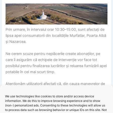
Prin urmare, în intervalul orar 10:30–15:00, sunt afectați de
lipsa apei consumatorii din localitățile Murfatlar, Poarta Albă
și Nazarcea.
Ne cerem scuze pentru neplăcerile create abonaților, pe
care îi asigurăm că echipele de intervenție vor face tot
posibilul pentru finalizarea lucrărilor și reluarea furnizării apei
potabile în cel mai scurt timp.
Atenționăm utilizatorii afectați că, din cauza manevrelor de
golire și umplere a sistemului public de alimentare cu apă
potabilă, ocazional, se pot produce modificări ale calității
We use technologies like cookies to store and/or access device
information. We do this to improve browsing experience and to show
apei potabile din punctul de vedere al turbidității și culorii. În
(non-) personalized ads. Consenting to these technologies will allow us
această situație, se va evita consumul până la limpezirea
to process data such as browsing behavior or unique IDs on this site. Not