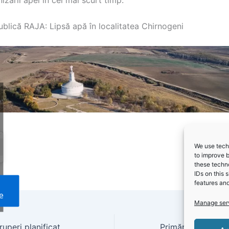
ublică RAJA: Lipsă apă în localitatea Chirnogeni
We use techn
to improve 
these techno
IDs on this 
features and
e
Manage ser
Actualizare: Întreruperi planificate dedicate reviziilor și reparațiilor pentru județul Constanța 31 august – 8 septembrie 2024