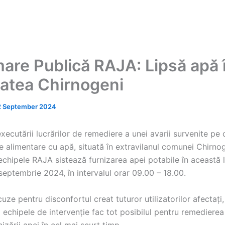
mare Publică RAJA: Lipsă apă 
itatea Chirnogeni
2 September 2024
xecutării lucrărilor de remediere a unei avarii survenite pe
e alimentare cu apă, situată în extravilanul comunei Chirnog
chipele RAJA sistează furnizarea apei potabile în această l
septembrie 2024, în intervalul orar 09.00 – 18.00.
ze pentru disconfortul creat tuturor utilizatorilor afectați,
echipele de intervenție fac tot posibilul pentru remedierea 
nizării apei în cel mai scurt timp.