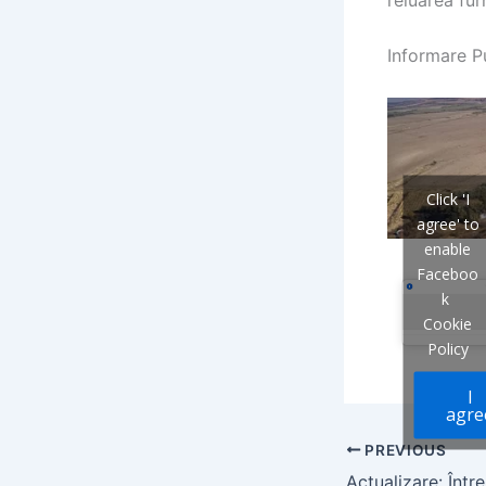
Informare P
Click 'I
agree' to
enable
Faceboo
k
Cookie
Policy
I
agre
PREVIOUS