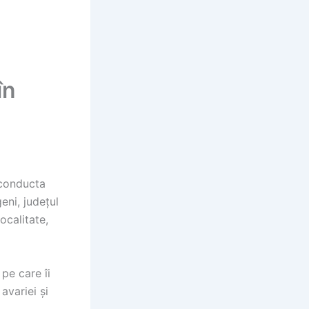
în
 conducta
eni, județul
ocalitate,
 pe care îi
avariei și