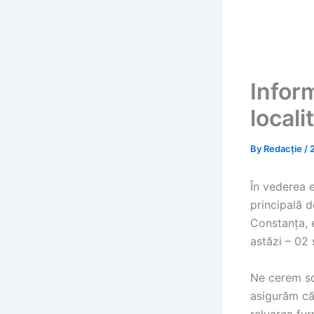
Infor
local
By
Redacție
/
În vederea e
principală d
Constanța, e
astăzi – 02 
Ne cerem scu
asigurăm că 
reluarea fur