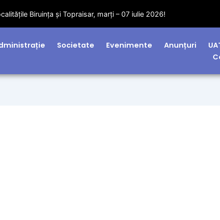
litățile Biruința și Topraisar, marți – 07 iulie 2026!
dministrație
Societate
Evenimente
Anunțuri
UA
C