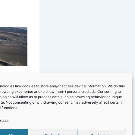
ologies like cookies to store and/or access device information. We do this
browsing experience and to show (non-) personalized ads. Consenting to
logies will allow us to process data such as browsing behavior or unique
site. Not consenting or withdrawing consent, may adversely affect certain
 functions.
vices
NEXT
Primăria Cernvodă – Informare proiect „Reabilitare și modernizare imobil Grădinița nr. 5 + Creșa nr. 2 strada 9 Mai, nr. 10A, orașul Cernavodă în vederea creșterii eficienței energetice”