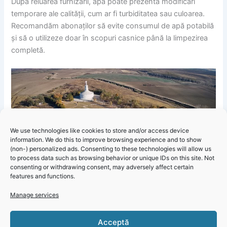
După reluarea furnizării, apa poate prezenta modificări
temporare ale calității, cum ar fi turbiditatea sau culoarea.
Recomandăm abonaților să evite consumul de apă potabilă
și să o utilizeze doar în scopuri casnice până la limpezirea
completă.
We use technologies like cookies to store and/or access device
Click 'I
information. We do this to improve browsing experience and to show
Informare Publică RAJA: Avarie pe strada Nicolae Iorga!
agree' to
(non-) personalized ads. Consenting to these technologies will allow us
enable
to process data such as browsing behavior or unique IDs on this site. Not
consenting or withdrawing consent, may adversely affect certain
Faceboo
features and functions.
k
Cookie
Manage services
Policy
Acceptă
I