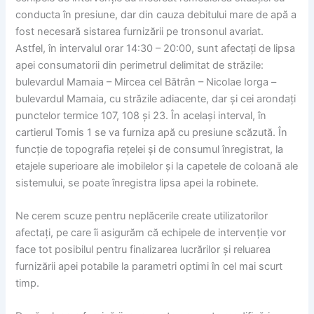
conducta în presiune, dar din cauza debitului mare de apă a
fost necesară sistarea furnizării pe tronsonul avariat.
Astfel, în intervalul orar 14:30 – 20:00, sunt afectați de lipsa
apei consumatorii din perimetrul delimitat de străzile:
bulevardul Mamaia – Mircea cel Bătrân – Nicolae Iorga –
bulevardul Mamaia, cu străzile adiacente, dar și cei arondați
punctelor termice 107, 108 și 23. În același interval, în
cartierul Tomis 1 se va furniza apă cu presiune scăzută. În
funcție de topografia rețelei și de consumul înregistrat, la
etajele superioare ale imobilelor și la capetele de coloană ale
sistemului, se poate înregistra lipsa apei la robinete.
Ne cerem scuze pentru neplăcerile create utilizatorilor
afectați, pe care îi asigurăm că echipele de intervenție vor
face tot posibilul pentru finalizarea lucrărilor și reluarea
furnizării apei potabile la parametri optimi în cel mai scurt
timp.