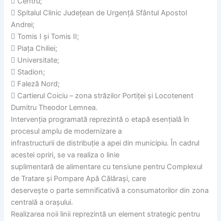
 Centru;
 Spitalul Clinic Județean de Urgență Sfântul Apostol
Andrei;
 Tomis I și Tomis II;
 Piața Chiliei;
 Universitate;
 Stadion;
 Faleză Nord;
 Cartierul Coiciu – zona străzilor Portiței și Locotenent
Dumitru Theodor Lemnea.
Intervenția programată reprezintă o etapă esențială în
procesul amplu de modernizare a
infrastructurii de distribuție a apei din municipiu. În cadrul
acestei opriri, se va realiza o linie
suplimentară de alimentare cu tensiune pentru Complexul
de Tratare și Pompare Apă Călărași, care
deservește o parte semnificativă a consumatorilor din zona
centrală a orașului.
Realizarea noii linii reprezintă un element strategic pentru