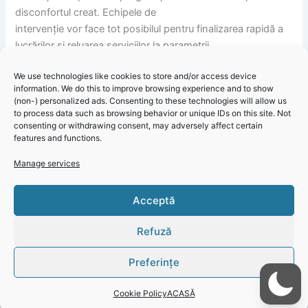
disconfortul creat. Echipele de
intervenție vor face tot posibilul pentru finalizarea rapidă a
lucrărilor și reluarea serviciilor la parametrii
optimi.
We use technologies like cookies to store and/or access device
information. We do this to improve browsing experience and to show
(non-) personalized ads. Consenting to these technologies will allow us
to process data such as browsing behavior or unique IDs on this site. Not
consenting or withdrawing consent, may adversely affect certain
features and functions.
Manage services
Informare Publică RAJA: Atenție, se oprește apa în mai
Click 'I
Acceptă
multe zone din municipiul Constanța!
agree' to
enable
Refuză
Faceboo
k
Preferințe
Cookie
Policy
Cookie Policy
ACASĂ