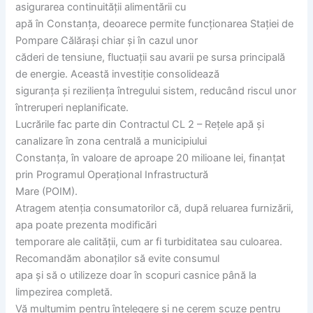
asigurarea continuității alimentării cu
apă în Constanța, deoarece permite funcționarea Stației de
Pompare Călărași chiar și în cazul unor
căderi de tensiune, fluctuații sau avarii pe sursa principală
de energie. Această investiție consolidează
siguranța și reziliența întregului sistem, reducând riscul unor
întreruperi neplanificate.
Lucrările fac parte din Contractul CL 2 – Rețele apă și
canalizare în zona centrală a municipiului
Constanța, în valoare de aproape 20 milioane lei, finanțat
prin Programul Operațional Infrastructură
Mare (POIM).
Atragem atenția consumatorilor că, după reluarea furnizării,
apa poate prezenta modificări
temporare ale calității, cum ar fi turbiditatea sau culoarea.
Recomandăm abonaților să evite consumul
apa și să o utilizeze doar în scopuri casnice până la
limpezirea completă.
Vă mulțumim pentru înțelegere și ne cerem scuze pentru