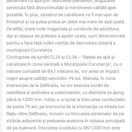
alimentare cu apă prin reducerea pierderilor, asigurarea
serviciului fără discontinuități și menținerea calității apei
potabile. În plus, sistemul de canalizare va fi mai ușor de
întreținut și va putea prelua un debit mai mare de apă uzată.
De altfel, toate noile magistrale și conducte de aducțiune,
dar și rețeaua de preluare a apelor uzate, sunt dimensionate
pentru a face față noilor cerințe de dezvoltare urbană a
municipiului Constanța.
Contractele de lucrări CL1A și CL3A – ”Rețele de apă și
canalizare în zona centrală a Municipiului Constanța”, cu o
valoare cumulată de 64,1 milioane lei, vor avea un impact
major asupra calității serviciilor. Pe bd. Mamaia, în zona
intersecției de la Delfinariu, se vor executa lucrări de
reabilitare și extindere a colectoarelor, cu diametre ce ajung
până la 1.000 mm. Inițial, s-a lucrat la înlocuirea conductelor
de peste 70 ani, pe tronsonul de la intersecția cu strada Ion
Rațiu către Delfinariu, inclusiv cu înlocuirea sistemelor de pe
străzile adiacente și preluarea acestora în rețeaua principală
de pe bulevard. Înlocuirea ovoidului cu DN 1.000 mm este