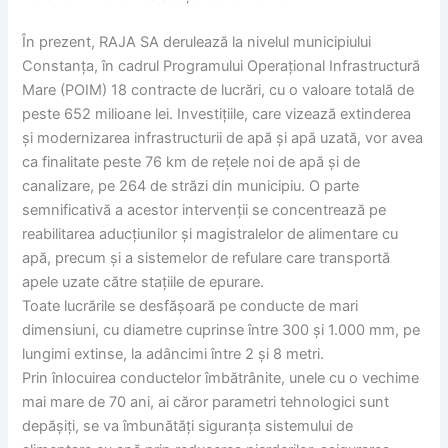
În prezent, RAJA SA derulează la nivelul municipiului
Constanța, în cadrul Programului Operațional Infrastructură
Mare (POIM) 18 contracte de lucrări, cu o valoare totală de
peste 652 milioane lei. Investițiile, care vizează extinderea
și modernizarea infrastructurii de apă și apă uzată, vor avea
ca finalitate peste 76 km de rețele noi de apă și de
canalizare, pe 264 de străzi din municipiu. O parte
semnificativă a acestor intervenții se concentrează pe
reabilitarea aducțiunilor și magistralelor de alimentare cu
apă, precum și a sistemelor de refulare care transportă
apele uzate către stațiile de epurare.
Toate lucrările se desfășoară pe conducte de mari
dimensiuni, cu diametre cuprinse între 300 și 1.000 mm, pe
lungimi extinse, la adâncimi între 2 și 8 metri.
Prin înlocuirea conductelor îmbătrânite, unele cu o vechime
mai mare de 70 ani, ai căror parametri tehnologici sunt
depășiți, se va îmbunătăți siguranța sistemului de