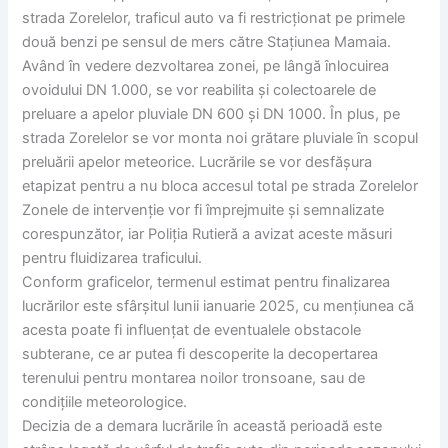
strada Zorelelor, traficul auto va fi restricționat pe primele
două benzi pe sensul de mers către Stațiunea Mamaia.
Având în vedere dezvoltarea zonei, pe lângă înlocuirea
ovoidului DN 1.000, se vor reabilita și colectoarele de
preluare a apelor pluviale DN 600 și DN 1000. În plus, pe
strada Zorelelor se vor monta noi grătare pluviale în scopul
preluării apelor meteorice. Lucrările se vor desfășura
etapizat pentru a nu bloca accesul total pe strada Zorelelor
Zonele de intervenție vor fi împrejmuite și semnalizate
corespunzător, iar Poliția Rutieră a avizat aceste măsuri
pentru fluidizarea traficului.
Conform graficelor, termenul estimat pentru finalizarea
lucrărilor este sfârșitul lunii ianuarie 2025, cu mențiunea că
acesta poate fi influențat de eventualele obstacole
subterane, ce ar putea fi descoperite la decopertarea
terenului pentru montarea noilor tronsoane, sau de
condițiile meteorologice.
Decizia de a demara lucrările în această perioadă este