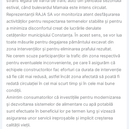
strâns legată de vârful de trafic auto din perioada sezonului
estival, când bulevardul Mamaia este intens circulat.
Reprezentanții RAJA SA vor monitoriza atent desfășurarea
activităților pentru respectarea termenelor stabilite și pentru
a minimiza disconfortul creat de lucrările derulate
cetățenilor municipiului Constanța. În acest sens, se vor lua
toate măsurile pentru degajarea pământului excavat din
zona intervențiilor și pentru eliminarea prafului rezultat.
Ne cerem scuze participanților la trafic din zona respectivă
pentru eventualele inconveniente, pe care îi asigurăm că
echipele constructorilor fac eforturi ca durata de intervenție
să fie cât mai redusă, astfel încât zona afectată să poată fi
redată circulației în cel mai scurt timp și în cele mai bune
condiții.
Amintim consumatorilor că investițiile pentru modernizarea
și dezvoltarea sistemelor de alimentare cu apă potabilă
sunt efectuate în beneficiul lor pe termen lung și vizează
asigurarea unor servicii ireproșabile și implicit creșterea
calității vieții.