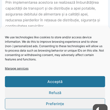
Prin implementarea acestora se realizează îmbunătățirea
capacității de transport și de distribuție a apei potabile,
asigurarea debitului de alimentare și a calității apei,
reducerea pierderilor în rețeaua de distribuție, siguranța și
continuitatea serviciilor.
We use technologies like cookies to store and/or access device
Informare Publică: Atenție, începând cu data de 30
information. We do this to improve browsing experience and to show
septembrie, vor demara lucrările în zona intersecției de la
(non-) personalized ads. Consenting to these technologies will allow us
Delfinariu!
to process data such as browsing behavior or unique IDs on this site. Not
consenting or withdrawing consent, may adversely affect certain
features and functions.
Manage services
Click 'I
Acceptă
agree' to
enable
Refuză
Faceboo
k
Preferințe
Cookie