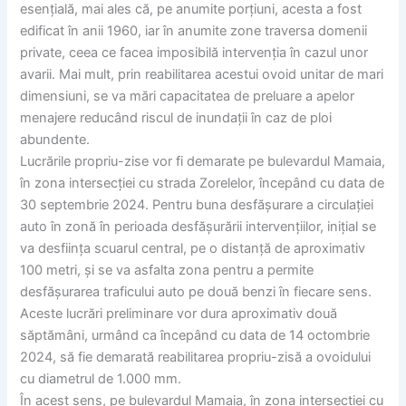
esențială, mai ales că, pe anumite porțiuni, acesta a fost
edificat în anii 1960, iar în anumite zone traversa domenii
private, ceea ce facea imposibilă intervenția în cazul unor
avarii. Mai mult, prin reabilitarea acestui ovoid unitar de mari
dimensiuni, se va mări capacitatea de preluare a apelor
menajere reducând riscul de inundații în caz de ploi
abundente.
Lucrările propriu-zise vor fi demarate pe bulevardul Mamaia,
în zona intersecției cu strada Zorelelor, începând cu data de
30 septembrie 2024. Pentru buna desfășurare a circulației
auto în zonă în perioada desfășurării intervențiilor, inițial se
va desființa scuarul central, pe o distanță de aproximativ
100 metri, și se va asfalta zona pentru a permite
desfășurarea traficului auto pe două benzi în fiecare sens.
Aceste lucrări preliminare vor dura aproximativ două
săptămâni, urmând ca începând cu data de 14 octombrie
2024, să fie demarată reabilitarea propriu-zisă a ovoidului
cu diametrul de 1.000 mm.
În acest sens, pe bulevardul Mamaia, în zona intersecției cu