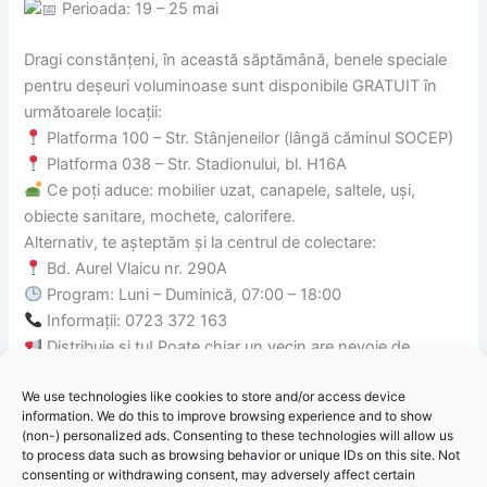
Perioada: 19 – 25 mai
Dragi constănțeni, în această săptămână, benele speciale
pentru deșeuri voluminoase sunt disponibile GRATUIT în
următoarele locații:
Platforma 100 – Str. Stânjeneilor (lângă căminul SOCEP)
Platforma 038 – Str. Stadionului, bl. H16A
Ce poți aduce: mobilier uzat, canapele, saltele, uși,
obiecte sanitare, mochete, calorifere.
Alternativ, te așteptăm și la centrul de colectare:
Bd. Aurel Vlaicu nr. 290A
Program: Luni – Duminică, 07:00 – 18:00
Informații: 0723 372 163
Distribuie și tu! Poate chiar un vecin are nevoie de
această informație. Împreună facem orașul mai curat.
We use technologies like cookies to store and/or access device
information. We do this to improve browsing experience and to show
(non-) personalized ads. Consenting to these technologies will allow us
to process data such as browsing behavior or unique IDs on this site. Not
consenting or withdrawing consent, may adversely affect certain