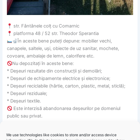
str. Fântânele colț cu Comarnic
platforma 48 / 52 str. Theodor Sperantia
În aceste bene puteți depune: mobilier vechi,
canapele, saltele, uși, obiecte de uz sanitar, mochete,
covoare, ambalaje de lemn, calorifere etc.
Nu depozitați în aceste bene:
* Deșeuri rezultate din construcții și demolări;
* Deșeuri de echipamente electrice și electronice;
* Deșeuri reciclabile (hârtie, carton, plastic, metal, sticlă);
* Deșeuri reziduale;
* Deșeuri textile.
Este interzisă abandonarea deșeurilor pe domeniul
public sau privat.
De asemenea, puteți duce deșeurile voluminoase la centrul
de colectare de pe bulevardul Aurel Vlaicu, nr. 290 A,
We use technologies like cookies to store and/or access device
telefon: 0723 372 163.