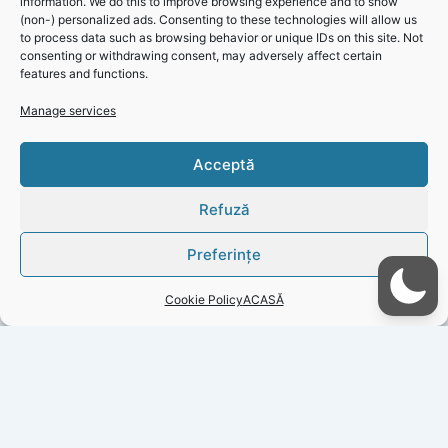
information. We do this to improve browsing experience and to show
(non-) personalized ads. Consenting to these technologies will allow us
to process data such as browsing behavior or unique IDs on this site. Not
Informare Polaris – Amplasmente bene Locațiile pentru
consenting or withdrawing consent, may adversely affect certain
amplasarea benelor în perioada 12-18 august 2024
features and functions.
Manage services
Click 'I
Acceptă
agree' to
enable
Refuză
Faceboo
k
Preferințe
Cookie
Policy
Cookie Policy
ACASĂ
I
agree
PREVIOUS
NEXT
Copyright © 2026 Gazeta Județeană