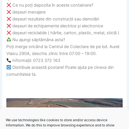
Ce nu poți depozita în aceste containere?
deșeuri menajere
deșeuri rezultate din construcții sau demolări
deșeuri de echipamente electrice și electronice
deșeuri reciclabile ( hârtie, carton, plastic, metal, sticlă )
Nu ajungi săptămâna asta?
Poți merge oricând la Centrul de Colectare de pe bd. Aurel
Vlaicu 290A, deschis zilnic între 07:00 – 19:00.
Informații: 0723 372 163
Distribuie această postare! Poate ajuta pe cineva din
comunitatea ta.
We use technologies like cookies to store and/or access device
Click 'I
information. We do this to improve browsing experience and to show
Informare Polaris –
Scapă responsabil de lucrurile vechi!
agree' to