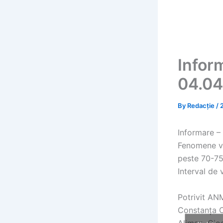
Infor
04.04
By
Redacție
/
Informare –
Fenomene viz
peste 70-75 
Interval de 
Potrivit ANM
Constanța C
Aliman, Cio