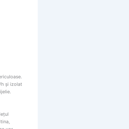
riculoase.
h și izolat
jelie.
dețul
tina,
se vor