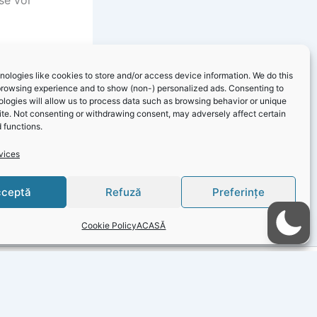
ologies like cookies to store and/or access device information. We do this
browsing experience and to show (non-) personalized ads. Consenting to
logies will allow us to process data such as browsing behavior or unique
site. Not consenting or withdrawing consent, may adversely affect certain
 functions.
vices
NEXT
Adamclisi – Unul dintre cele mai frumoase situri arheologice ale României
ceptă
Refuză
Preferințe
Cookie Policy
ACASĂ