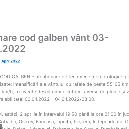
mare cod galben vânt 03-
.2022
2 April 2022
 COD GALBEN – atenționare de fenomene meteorologice pe
ate: intensificări ale vântului cu rafale de peste 55-65 km/
km/h, frecvente descărcării electrice, averse de ploaie și vi
valabilitate: 02.04.2022 – 04.04.2022/03:00.
, astăzi, 2 aprilie în intervalul 19:50 până la ora 21:00 în ju
obadin, Ostrov, Băneasa, Lipnița, Peștera, Independența, Ol
cârlia, Deleni, Adamclisi, Dobromir, Ion Corvin, Dumbrăveni 