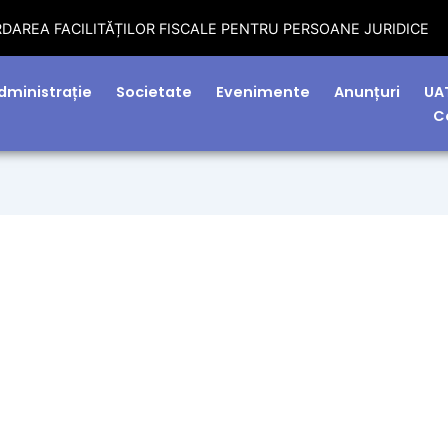
dministrație
Societate
Evenimente
Anunțuri
UA
C