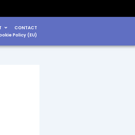
Informare Publică RAJA: Se oprește apa în localitățile Biruința 
T
CONTACT
ookie Policy (EU)