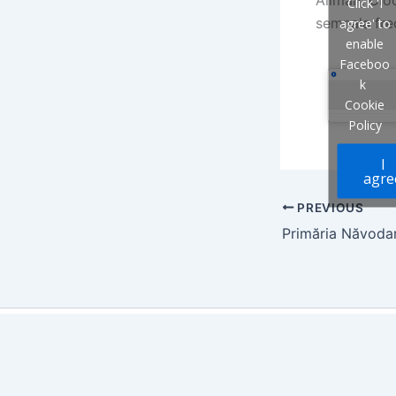
Click 'I
semnala frec
agree' to
enable
Faceboo
k
Cookie
Policy
I
agre
PREVIOUS