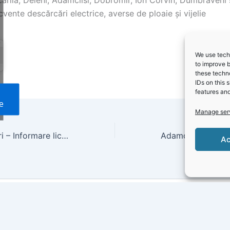
vente descărcări electrice, averse de ploaie și vijelie
We use techn
to improve 
these techno
IDs on this 
features and
e
Manage ser
Primăria Năvodari – Informare licitaţii publice în vederea închirierii următoarelor spații cu destinația de birouri
Ac
Copyright © 2026 Gazeta Județeană