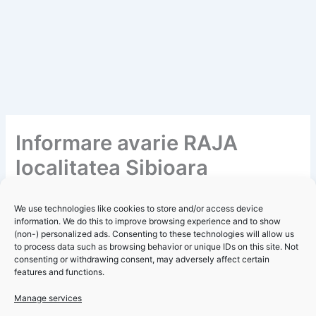
Informare avarie RAJA
localitatea Sibioara
31.03.2022
We use technologies like cookies to store and/or access device
By
Redacție
/
31 March 2022
information. We do this to improve browsing experience and to show
(non-) personalized ads. Consenting to these technologies will allow us
Urmare a lucrărilor de spălare și igienizare a rezervorului de
to process data such as browsing behavior or unique IDs on this site. Not
consenting or withdrawing consent, may adversely affect certain
1 x 150 mc din localitatea Sibioara, SC RAJA SA anunță că
features and functions.
este necesară sistarea furnizării apei potabile pentru
locuitorii din satul Sibioara în data de 31.03.2022, în
Click 'I
Manage services
intervalul orar 8-16.
agree' to