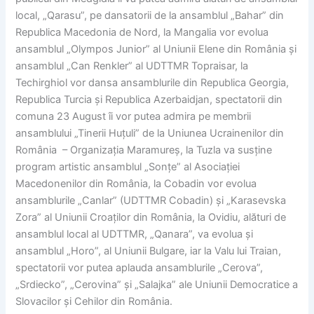
local, „Qarasu”, pe dansatorii de la ansamblul „Bahar” din
Republica Macedonia de Nord, la Mangalia vor evolua
ansamblul „Olympos Junior” al Uniunii Elene din România și
ansamblul „Can Renkler” al UDTTMR Topraisar, la
Techirghiol vor dansa ansamblurile din Republica Georgia,
Republica Turcia și Republica Azerbaidjan, spectatorii din
comuna 23 August îi vor putea admira pe membrii
ansamblului „Tinerii Huțuli” de la Uniunea Ucrainenilor din
România – Organizația Maramureș, la Tuzla va susține
program artistic ansamblul „Sonțe” al Asociației
Macedonenilor din România, la Cobadin vor evolua
ansamblurile „Canlar” (UDTTMR Cobadin) și „Karasevska
Zora” al Uniunii Croaților din România, la Ovidiu, alături de
ansamblul local al UDTTMR, „Qanara”, va evolua și
ansamblul „Horo”, al Uniunii Bulgare, iar la Valu lui Traian,
spectatorii vor putea aplauda ansamblurile „Cerova”,
„Srdiecko”, „Cerovina” și „Salajka” ale Uniunii Democratice a
Slovacilor și Cehilor din România.