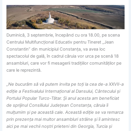
Duminică, 3 septembrie, începând cu ora 18.00, pe scena
Centrului Multifuncțional Educativ pentru Tineret „Jean
Constantin” din municipiul Constanța, va avea loc
spectacolul de gală, în cadrul căruia vor urca pe scenă 18
ansambluri, care vor fi mesagerii tradițiilor comunităților pe
care le reprezintă.
„Ne bucurăm să vă putem invita pe toți la cea de-a XXVII-a
ediție a Festivalului Internațional al Dansului, Cântecului și
Portului Popular Turco-Tătar. Și anul acesta am beneficiat
de sprijinul Consiliului Județean Constanța, căruia îi
mulțumim și pe această cale. Această ediție se va remarca
prin prezența mai multor ansambluri străine și îi amintesc
aici pe mai vechii noștri prieteni din Georgia, Turcia și