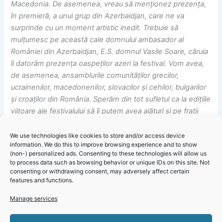
Macedonia. De asemenea, vreau să menționez prezența,
în premieră, a unui grup din Azerbaidjan, care ne va
surprinde cu un moment artistic inedit. Trebuie să
mulțumesc pe această cale domnului ambasador al
României din Azerbaidjan, E.S. domnul Vasile Soare, căruia
îi datorăm prezența oaspeților azeri la festival. Vom avea,
de asemenea, ansamblurile comunităților grecilor,
ucrainenilor, macedonenilor, slovacilor și cehilor, bulgarilor
și croaților din România. Sperăm din tot sufletul ca la edițiile
viitoare ale festivalului să îi putem avea alături și pe frații
noștri tătari din Crimeea.”
, a declarat Gelil Eserghep,
președintele UDTTMR.
We use technologies like cookies to store and/or access device
information. We do this to improve browsing experience and to show
(non-) personalized ads. Consenting to these technologies will allow us
La conferința de presă de vineri, 1 septembrie, au mai luat
to process data such as browsing behavior or unique IDs on this site. Not
parte și deputatul UDTTMR, Varol Amet, deputatul Uniunii
consenting or withdrawing consent, may adversely affect certain
features and functions.
Democratice a Slovacilor și Cehilor din România, Adrian
Merka, și secretarul general al UDTTMR, Nida Ablez.
Manage services
Festivalului Dansului, Cântecului și Portului Popular Turco-
Click 'I