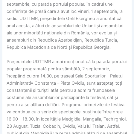
septembrie, cu parada portului popular. În cadrul unei
conferințe de presă care a avut loc vineri, 1 septembrie, la
sediul UDTTMR, președintele Gelil Eserghep a anunțat că
anul acesta, alături de ansambluri ale Uniunii și ansambluri
ale unor minorități naționale din România, vor evolua și
ansambluri din Republica Azerbaidjan, Republica Turcia,
Republica Macedonia de Nord și Republica Georgia.
Președintele UDTTMR a mai menționat că la parada portului
popular programată pentru sâmbătă, 2 septembrie,
începând cu ora 14.30, pe traseul Sala Sporturilor – Palatul
Administrativ Constanța – Piața Ovidiu, sunt așteptați toți
constănțenii și turiștii atât pentru a admira frumoasele
costume ale ansamblurilor participante la festival, cât și
pentru a se alătura defilării. Programul primei zile de festival
va continua cu o serie de spectacole, susținute între orele
16.00 – 18.00, în localitățile Medgidia, Mangalia, Techirghiol,
23 August, Tuzla, Cobadin, Ovidiu, Valu lui Traian. Astfel,
publicul din Medgidia îi va putea admira alături de ansamblul