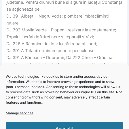
județene. Pentru drumuri bune și sigure în județul Constanța
se acționează pe:
DJ 391 Albești – Negru Vodă: plombare îmbrăcăminți
rutiere;
DJ 392 Movila Verde – Plopeni: realizare la acostamente;
Topalu: lucrări de întreținere și reparații străzi;
DJ 226 A Râmnicu de Jos: lucrări reparații pod;
DJ 391 A Tufani: eliminare puncte periculoase;
DJ 391 A Băneasa – Dobromir, DJ 222 Cheia – Grădina:
lucrări de estetică rutieră, eliminare cavalieri, tăiere lăstăriș.
Menționăm că lucrările sunt în grafic și nu se înregistrează
We use technologies like cookies to store and/or access device
întârzieri în implementarea proiectelor.
information. We do this to improve browsing experience and to show
Rugăm participanții la traficul rutier să manifeste prudență și
(non-) personalized ads. Consenting to these technologies will allow us
înțelegere pe aceste sectoare de drum și să respecte
to process data such as browsing behavior or unique IDs on this site. Not
consenting or withdrawing consent, may adversely affect certain
restricțiile rutiere impuse.
features and functions.
DJC – Informare „Lucrări pe drumurile județene în
Manage services
săptămâna 22 – 27 iulie 2024”
Click 'I
agree' to
Acceptă