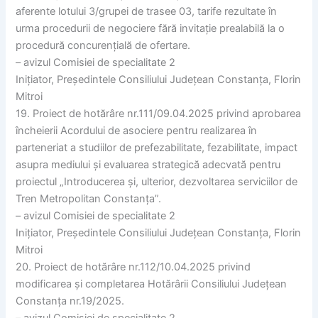
aferente lotului 3/grupei de trasee 03, tarife rezultate în
urma procedurii de negociere fără invitație prealabilă la o
procedură concurențială de ofertare.
– avizul Comisiei de specialitate 2
Inițiator, Președintele Consiliului Județean Constanța, Florin
Mitroi
19. Proiect de hotărâre nr.111/09.04.2025 privind aprobarea
încheierii Acordului de asociere pentru realizarea în
parteneriat a studiilor de prefezabilitate, fezabilitate, impact
asupra mediului și evaluarea strategică adecvată pentru
proiectul „Introducerea și, ulterior, dezvoltarea serviciilor de
Tren Metropolitan Constanța”.
– avizul Comisiei de specialitate 2
Inițiator, Președintele Consiliului Județean Constanța, Florin
Mitroi
20. Proiect de hotărâre nr.112/10.04.2025 privind
modificarea și completarea Hotărârii Consiliului Județean
Constanța nr.19/2025.
– avizul Comisiei de specialitate 2