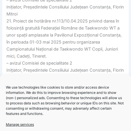
Inițiator, Președintele Consiliului Județean Constanța, Florin
Mitroi
21. Proiect de hotărâre nr.113/10.04.2025 privind darea în
folosință gratuită Federației Române de Taekwondo WT a
unor spații amplasate la Pavilionul Expozițional Constanța,
în perioada 01-03 mai 2025 pentru organizarea
Campionatului Național de Taekwondo WT Copii, Juniori
mici, Cadeți, Tineret.
– avizul Comisiei de specialitate 2
Inițiator, Președintele Consiliului Județean Constanța, Florin
Mitroi
We use technologies like cookies to store and/or access device
information. We do this to improve browsing experience and to show
(non-) personalized ads. Consenting to these technologies will allow us
to process data such as browsing behavior or unique IDs on this site. Not
Convocarea Consiliului Judeţean Constanţa în şedinţă
consenting or withdrawing consent, may adversely affect certain
ordinară pentru data de 16.04.2025, ora 12:00
features and functions.
Manage services