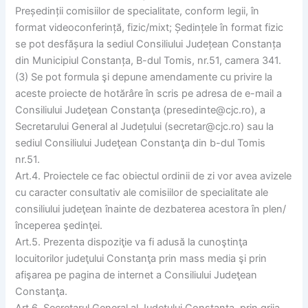
Președinții comisiilor de specialitate, conform legii, în
format videoconferință, fizic/mixt; Ședințele în format fizic
se pot desfășura la sediul Consiliului Județean Constanța
din Municipiul Constanța, B-dul Tomis, nr.51, camera 341.
(3) Se pot formula şi depune amendamente cu privire la
aceste proiecte de hotărâre în scris pe adresa de e-mail a
Consiliului Judeţean Constanţa (presedinte@cjc.ro), a
Secretarului General al Județului (secretar@cjc.ro) sau la
sediul Consiliului Judeţean Constanţa din b-dul Tomis
nr.51.
Art.4. Proiectele ce fac obiectul ordinii de zi vor avea avizele
cu caracter consultativ ale comisiilor de specialitate ale
consiliului judeţean înainte de dezbaterea acestora în plen/
începerea şedinţei.
Art.5. Prezenta dispoziţie va fi adusă la cunoştinţa
locuitorilor judeţului Constanţa prin mass media şi prin
afişarea pe pagina de internet a Consiliului Judeţean
Constanţa.
Art.6. Secretarul General al Judeţului Constanţa, prin grija