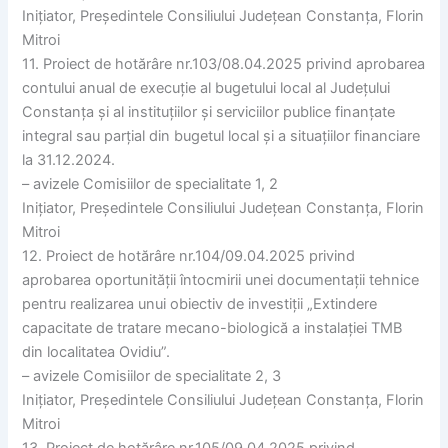
Inițiator, Președintele Consiliului Județean Constanța, Florin
Mitroi
11. Proiect de hotărâre nr.103/08.04.2025 privind aprobarea
contului anual de execuție al bugetului local al Județului
Constanța și al instituțiilor și serviciilor publice finanțate
integral sau parțial din bugetul local și a situațiilor financiare
la 31.12.2024.
– avizele Comisiilor de specialitate 1, 2
Inițiator, Președintele Consiliului Județean Constanța, Florin
Mitroi
12. Proiect de hotărâre nr.104/09.04.2025 privind
aprobarea oportunității întocmirii unei documentații tehnice
pentru realizarea unui obiectiv de investiții „Extindere
capacitate de tratare mecano-biologică a instalației TMB
din localitatea Ovidiu”.
– avizele Comisiilor de specialitate 2, 3
Inițiator, Președintele Consiliului Județean Constanța, Florin
Mitroi
13. Proiect de hotărâre nr.105/09.04.2025 privind