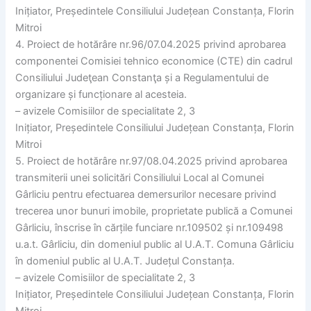
Inițiator, Președintele Consiliului Județean Constanța, Florin
Mitroi
4. Proiect de hotărâre nr.96/07.04.2025 privind aprobarea
componentei Comisiei tehnico economice (CTE) din cadrul
Consiliului Judeţean Constanţa și a Regulamentului de
organizare și funcționare al acesteia.
– avizele Comisiilor de specialitate 2, 3
Inițiator, Președintele Consiliului Județean Constanța, Florin
Mitroi
5. Proiect de hotărâre nr.97/08.04.2025 privind aprobarea
transmiterii unei solicitări Consiliului Local al Comunei
Gârliciu pentru efectuarea demersurilor necesare privind
trecerea unor bunuri imobile, proprietate publică a Comunei
Gârliciu, înscrise în cărțile funciare nr.109502 și nr.109498
u.a.t. Gârliciu, din domeniul public al U.A.T. Comuna Gârliciu
în domeniul public al U.A.T. Județul Constanța.
– avizele Comisiilor de specialitate 2, 3
Inițiator, Președintele Consiliului Județean Constanța, Florin
Mitroi