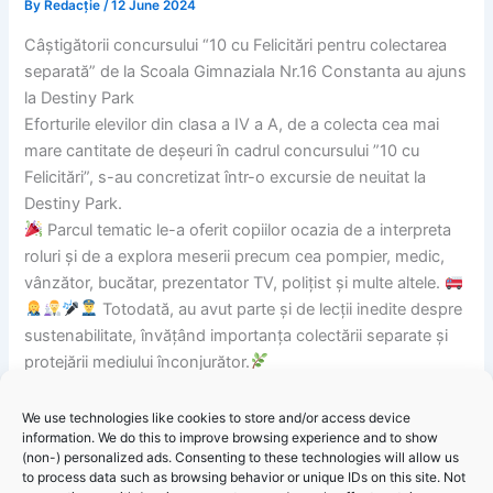
By
Redacție
/
12 June 2024
Câștigătorii concursului “10 cu Felicitări pentru colectarea
separată” de la Scoala Gimnaziala Nr.16 Constanta au ajuns
la Destiny Park
Eforturile elevilor din clasa a IV a A, de a colecta cea mai
mare cantitate de deșeuri în cadrul concursului ”10 cu
Felicitări”, s-au concretizat într-o excursie de neuitat la
Destiny Park.
Parcul tematic le-a oferit copiilor ocazia de a interpreta
roluri și de a explora meserii precum cea pompier, medic,
vânzător, bucătar, prezentator TV, polițist și multe altele.
Totodată, au avut parte și de lecții inedite despre
sustenabilitate, învățând importanța colectării separate și
protejării mediului înconjurător.
Fiecare copil a învățat, prin joc, ce presupun aceste
profesii, cum să gestioneze un buget, cum să își câștige și
We use technologies like cookies to store and/or access device
information. We do this to improve browsing experience and to show
să își cheltuiască banii.
(non-) personalized ads. Consenting to these technologies will allow us
Felicitări tuturor câștigătorilor pentru eforturile lor! Sperăm
to process data such as browsing behavior or unique IDs on this site. Not