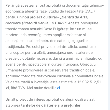
Pe lângă acestea, a fost aprobată și documentația tehnico-
economică aferentă fazei Studiu de Fezabilitate (DALI)
pentru
un nou proiect cultural –
„
Centru de Artă,
recreere și tradiții Canlia – CT ART”.
Acesta presupune
transformarea actualei Case Bulgărești într-un muzeu
modern, prin reconfigurarea spațiilor existente și
amenajarea unui perimetru dedicat meșteșugurilor
tradiționale. Proiectul prevede, printre altele, construirea
unui cuptor pentru olărit, amenajarea unor ateliere de
creație cu dotările necesare, dar și a unui mic amfiteatru cu
scenă pentru spectacole în curtea interioară. Obiectivul
urmărește promovarea și conservarea tradițiilor locale,
sprijinind totodată dezvoltarea culturală a comunității locale.
Valoarea totală a investiției este estimată la 12.932.512,51
lei, fără TVA. Mai multe detalii
aici
.
Un alt proiect de interes aprobat de aleșii locali a vizat
stabilirea
tarifelor de călătorie și a prețurilor