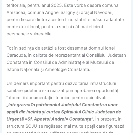
teritoriale, pentru anul 2025. Este vorba despre comuna
Amzacea, comuna Anghel Saligny și orașul Năvodari,
pentru fiecare dintre acestea fiind stabilite măsuri adaptate
contextului local, pentru a sprijini cât mai eficient
persoanele vulnerabile.
Tot în ședința de astăzi a fost desemnat domnul Ionel
Caracuda, în calitate de reprezentant al Consiliului Județean
Constanța în Consiliul de Administrație al Muzeului de
Istorie Națională și Arheologie Constanța.
Un demers important pentru dezvoltarea infrastructurii
sanitare județene s-a realizat prin aprobarea oportunității
întocmirii documentației tehnice pentru obiectivul:
„Integrarea în patrimoniul Județului Constanța a unor
spații din incinta și curtea Spitalului Clinic Județean de
Urgență «Sf. Apostol Andrei» Constanța”
.
În prezent, în
structura SCJU se regăsesc mai multe spații care figurează