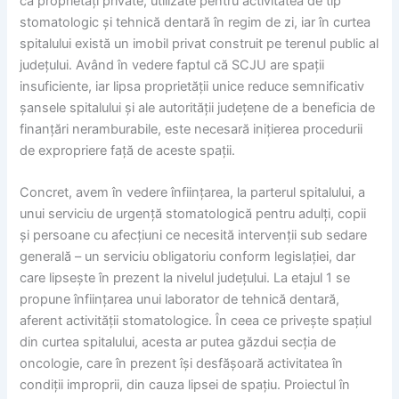
ca proprietăți private, utilizate pentru activitatea de tip
stomatologic și tehnică dentară în regim de zi, iar în curtea
spitalului există un imobil privat construit pe terenul public al
județului. Având în vedere faptul că SCJU are spații
insuficiente, iar lipsa proprietății unice reduce semnificativ
șansele spitalului și ale autorității județene de a beneficia de
finanțări neramburabile, este necesară inițierea procedurii
de expropriere față de aceste spații.
Concret, avem în vedere înființarea, la parterul spitalului, a
unui serviciu de urgență stomatologică pentru adulți, copii
și persoane cu afecțiuni ce necesită intervenții sub sedare
generală – un serviciu obligatoriu conform legislației, dar
care lipsește în prezent la nivelul județului. La etajul 1 se
propune înființarea unui laborator de tehnică dentară,
aferent activității stomatologice. În ceea ce privește spațiul
din curtea spitalului, acesta ar putea găzdui secția de
oncologie, care în prezent își desfășoară activitatea în
condiții improprii, din cauza lipsei de spațiu. Proiectul în