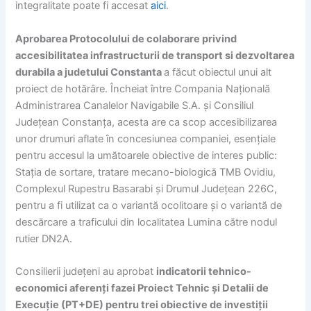
integralitate poate fi accesat
aici
.
Aprobarea Protocolului de colaborare privind
accesibilitatea infrastructurii de transport si dezvoltarea
durabila a judetului Constanta
a făcut obiectul unui alt
proiect de hotărâre. Încheiat între Compania Națională
Administrarea Canalelor Navigabile S.A. și Consiliul
Județean Constanța, acesta are ca scop accesibilizarea
unor drumuri aflate în concesiunea companiei, esențiale
pentru accesul la umătoarele obiective de interes public:
Stația de sortare, tratare mecano-biologică TMB Ovidiu,
Complexul Rupestru Basarabi și Drumul Județean 226C,
pentru a fi utilizat ca o variantă ocolitoare și o variantă de
descărcare a traficului din localitatea Lumina către nodul
rutier DN2A.
Consilierii județeni au aprobat
indicatorii tehnico-
economici aferenți fazei Proiect Tehnic și Detalii de
Execuție (PT+DE) pentru trei obiective de investiții