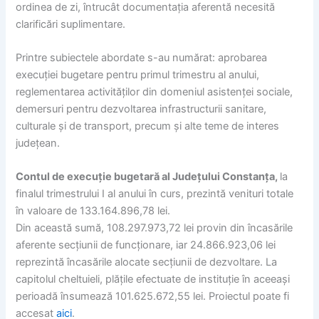
ordinea de zi, întrucât documentația aferentă necesită
clarificări suplimentare.
Printre subiectele abordate s-au numărat: aprobarea
execuției bugetare pentru primul trimestru al anului,
reglementarea activităților din domeniul asistenței sociale,
demersuri pentru dezvoltarea infrastructurii sanitare,
culturale și de transport, precum și alte teme de interes
județean.
Contul de execuție bugetară al Județului Constanța,
la
finalul trimestrului I al anului în curs, prezintă venituri totale
în valoare de 133.164.896,78 lei.
Din această sumă, 108.297.973,72 lei provin din încasările
aferente secțiunii de funcționare, iar 24.866.923,06 lei
reprezintă încasările alocate secțiunii de dezvoltare. La
capitolul cheltuieli, plățile efectuate de instituție în aceeași
perioadă însumează 101.625.672,55 lei. Proiectul poate fi
accesat
aici
.