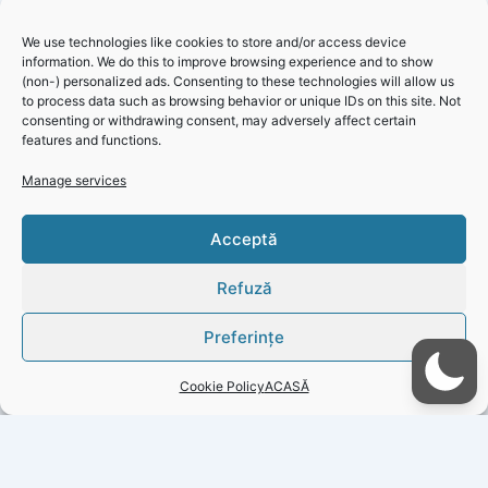
Metropolitan Constanța”.
Părțile semnatare sunt: Consiliul
Județean Constanța, Primăria Municipiului Constanța,
We use technologies like cookies to store and/or access device
information. We do this to improve browsing experience and to show
Asociația de Dezvoltare Intercomunitară Zona
(non-) personalized ads. Consenting to these technologies will allow us
Metropolitană Constanța și Asociația de Dezvoltare
to process data such as browsing behavior or unique IDs on this site. Not
Durabilă a Județului Constanța. Proiectul poate fi accesat
consenting or withdrawing consent, may adversely affect certain
features and functions.
aici
.
Manage services
Click 'I
Acceptă
CJC – Comunicat de presă – 16.04.2025
agree' to
enable
Refuză
Faceboo
k
Preferințe
Cookie
Policy
Cookie Policy
ACASĂ
I
agree
PREVIOUS
NEXT