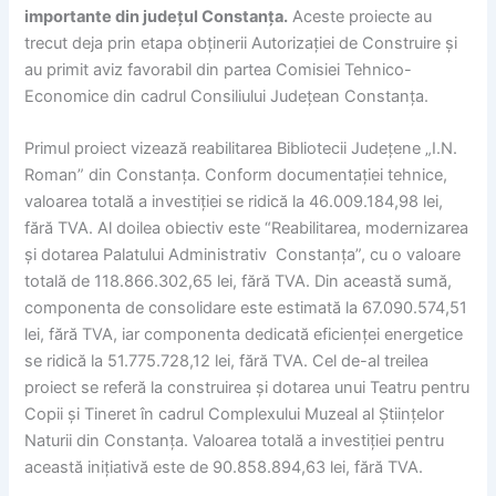
importante din județul Constanța.
Aceste proiecte au
trecut deja prin etapa obținerii Autorizației de Construire și
au primit aviz favorabil din partea Comisiei Tehnico-
Economice din cadrul Consiliului Județean Constanța.
Primul proiect vizează reabilitarea Bibliotecii Județene „I.N.
Roman” din Constanța. Conform documentației tehnice,
valoarea totală a investiției se ridică la 46.009.184,98 lei,
fără TVA. Al doilea obiectiv este “Reabilitarea, modernizarea
și dotarea Palatului Administrativ Constanța”, cu o valoare
totală de 118.866.302,65 lei, fără TVA. Din această sumă,
componenta de consolidare este estimată la 67.090.574,51
lei, fără TVA, iar componenta dedicată eficienței energetice
se ridică la 51.775.728,12 lei, fără TVA. Cel de-al treilea
proiect se referă la construirea și dotarea unui Teatru pentru
Copii și Tineret în cadrul Complexului Muzeal al Științelor
Naturii din Constanța. Valoarea totală a investiției pentru
această inițiativă este de 90.858.894,63 lei, fără TVA.