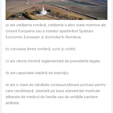
a) are cet
ăţ
enia român
ă
, cet
ăţ
enie a altor state membre ale
Uniunii Europene sau a statelor apar
ţ
inând Spa
ţ
iului
Economic European
ş
i domiciliul în România;
b) cunoa
ş
te limba român
ă
, scris
ş
i vorbit;
c) are vâ
rsta minim
ă
reglementat
ă
de prevederile legale;
d) are capacitate deplin
ă
de exerci
ţ
iu;
e) are o stare de s
ă
n
ă
tate corespunz
ă
toare postului pentru
care candideaz
ă
, atestat
ă
pe baza adeverin
ţ
ei medicale
eliberate de medicul de familie sau de unit
ăţ
ile sanit
are
abilitate;