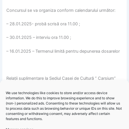
Concursul se va organiz
a conform calendarului urm
ă
tor:
– 28.01.2025- prob
ă
scris
ă
ora 11.00 ;
– 30.01.2025 – interviu ora 11.00 ;
– 16.01.2025 – Termenul limi
t
ă
pentru depunerea dosarelor
Rela
ț
ii suplimentare la Sediul Casei de Cultur
ă
” Carsium”
Hâr
ș
ova , Pia
ț
a 1 Decembrie 1918 , nr. 2 la telefon
0241870300 int. 129 . Persoan
ă
de contact — Gheorghiu
We use technologies like cookies to store and/or access device
information. We do this to improve browsing experience and to show
Nu
ț
i Violeta.
(non-) personalized ads. Consenting to these technologies will allow us
to process data such as browsing behavior or unique IDs on this site. Not
consenting or withdrawing consent, may adversely affect certain
features and functions.
Casa de Cultură “Carsium”oraș Hârșova cu sediul în