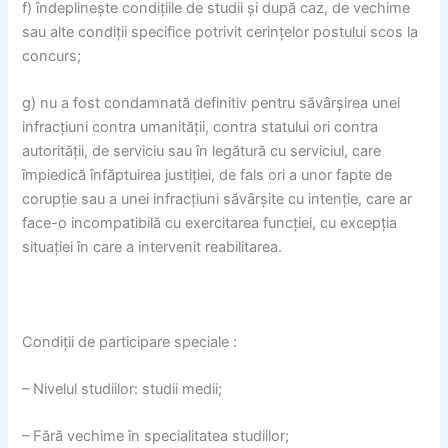
f) îndep
line
ş
te condi
ţ
iile de studii
ş
i dup
ă
caz, de vechime
sau alte condi
ţ
ii specifice potrivit cerin
ţ
elor postului scos la
concurs;
g) nu a fost condamnat
ă
definitiv pentru s
ă
vâr
ş
irea unei
infrac
ţ
iuni contra umanit
ăţ
ii, contra statului ori contra
autorit
ăţ
ii, de serviciu sau în leg
ă
tur
ă
cu serviciul, care
împiedic
ă
înf
ă
ptuirea justi
ţ
iei, de fals ori a unor fapte de
corup
ţ
ie sau a unei infrac
ţ
iuni s
ă
vâr
ş
ite cu inten
ţ
ie, care ar
face-o incompatibil
ă
cu exercitarea func
ţ
iei, cu excep
ţ
ia
situa
ţ
iei în care a intervenit reabilitarea.
Condiții de participare speciale :
– Nivelul studiilor
: studii medii;
– F
ă
r
ă
vech
ime în specialitatea studiilor;