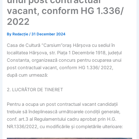
vacant, conform HG 1.336/
2022
By
Redacție
/
31 December 2024
Casa de Cultur
ă
“Carsium”ora
ș
Hâr
ș
ova cu sediul în
localitatea Hâr
ș
ova, str. Pia
ț
a 1 Decembrie 1918, jude
ț
ul
Constanta, organizeaz
ă
concurs pentru ocuparea unui
post contractual vacant,
conform HG 1.336/
2022,
dup
ă
cum urmeaz
ă
:
2. LUCR
Ă
TOR DE TINERET
Pentru a ocupa un post contractual vacant candida
ț
ii
trebuie s
ă
îndeplineasc
ă
urm
ă
toarele condi
ț
ii generale,
conf. art.3 al Regulamentului cadru aprobat prin H.G.
NR.1336/2022, cu modific
ă
rile
ș
i complet
ă
rile ulterioare: