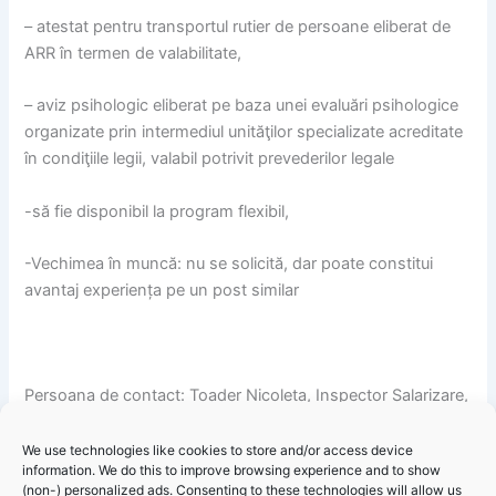
– atestat pentru transportul rutier de persoane eliberat de
ARR în termen de valabilitate,
– aviz psihologic eliberat pe baza unei evaluări psihologice
organizate prin intermediul unităţilor specializate acreditate
în condiţiile legii, valabil potrivit prevederilor legale
-să fie disponibil la program flexibil,
-Vechimea în muncă: nu se solicită, dar poate constitui
avantaj experiența pe un post similar
Persoana de contact: Toader Nicoleta, Inspector Salarizare,
Resurse Umane și Administrativ, telefon 0241/870.300,
int.123, fax 0241/870.301, e-mail resurse-umane@primaria-
We use technologies like cookies to store and/or access device
information. We do this to improve browsing experience and to show
harsova.ro.
(non-) personalized ads. Consenting to these technologies will allow us