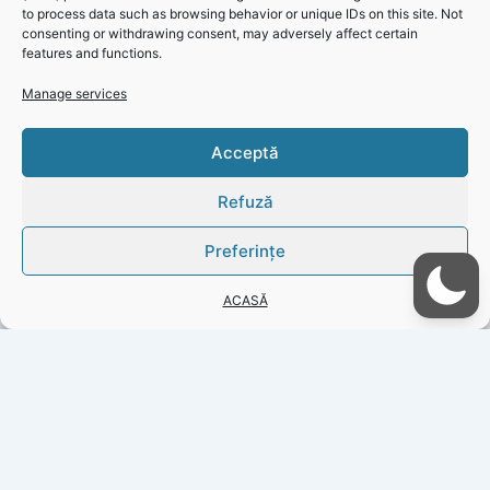
to process data such as browsing behavior or unique IDs on this site. Not
consenting or withdrawing consent, may adversely affect certain
features and functions.
ANUNT CONCURS ÎN DATA DE 26.09.2025 – PRIMARIA
Manage services
ORAȘ HÂRȘOVA
Acceptă
Click 'I
agree' to
Refuză
enable
Faceboo
Preferințe
k
ACASĂ
I
agree
PREVIOUS
NEXT
Copyright © 2026 Gazeta Județeană