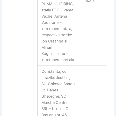
16:30
PUMA si HEIRING,
statie PECO Vama
Veche, Antena
Vodafone –
intrerupere totala,
respectiv strazile:
Ion Creanga si
Mihail
Kogalniceanu –
intrerupere partiala.
Constanta, cu
strazile: Justitiei,
Slt. Chiosea Sandu,
Lt. Hanes
Gheorghe, SC
Marche Central
SRL – b-dul I. C.
Bratianu nr. 45,