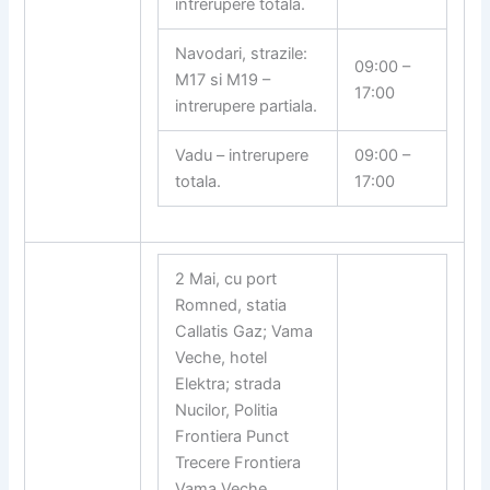
intrerupere totala.
Navodari, strazile:
09:00 –
M17 si M19 –
17:00
intrerupere partiala.
Vadu – intrerupere
09:00 –
totala.
17:00
2 Mai, cu port
Romned, statia
Callatis Gaz; Vama
Veche, hotel
Elektra; strada
Nucilor, Politia
Frontiera Punct
Trecere Frontiera
Vama Veche,