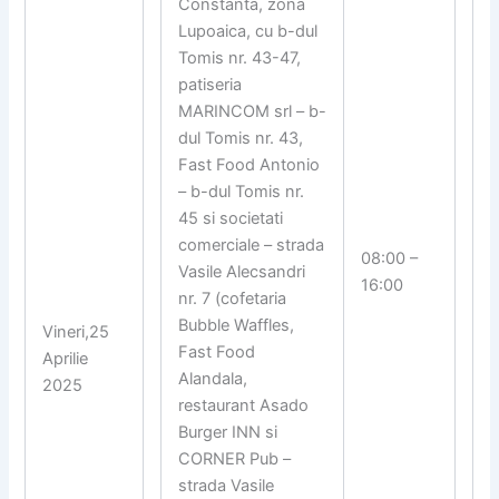
Constanta, zona
Lupoaica, cu b-dul
Tomis nr. 43-47,
patiseria
MARINCOM srl – b-
dul Tomis nr. 43,
Fast Food Antonio
– b-dul Tomis nr.
45 si societati
comerciale – strada
08:00 –
Vasile Alecsandri
16:00
nr. 7 (cofetaria
Bubble Waffles,
Vineri,25
Fast Food
Aprilie
Alandala,
2025
restaurant Asado
Burger INN si
CORNER Pub –
strada Vasile