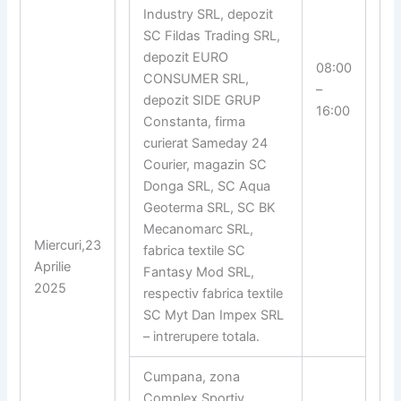
Industry SRL, depozit
SC Fildas Trading SRL,
depozit EURO
08:00
CONSUMER SRL,
–
depozit SIDE GRUP
16:00
Constanta, firma
curierat Sameday 24
Courier, magazin SC
Donga SRL, SC Aqua
Geoterma SRL, SC BK
Mecanomarc SRL,
Miercuri,23
fabrica textile SC
Aprilie
Fantasy Mod SRL,
2025
respectiv fabrica textile
SC Myt Dan Impex SRL
– intrerupere totala.
Cumpana, zona
Complex Sportiv