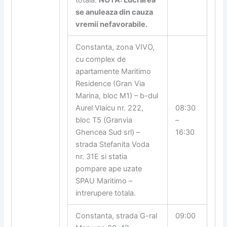
totala.
NOTA: Lucrarea
se anuleaza din cauza
vremii nefavorabile.
Constanta, zona VIVO,
cu complex de
apartamente Maritimo
Residence (Gran Via
Marina, bloc M1) – b-dul
Aurel Vlaicu nr. 222,
08:30
bloc T5 (Granvia
–
Ghencea Sud srl) –
16:30
strada Stefanita Voda
nr. 31E si statia
pompare ape uzate
SPAU Maritimo –
intrerupere totala.
Constanta, strada G-ral
09:00