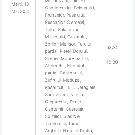
Mecanizarii, Lalelelor,
Marti, 13
Costinestului, Belsugului,
Mai 2025
Frunzelor, Pasajului,
Pescarilor, Cismelei,
Teilor, Salcamilor,
Macesului, Crivatului,
Zorilor, Merisor, Farului –
08:30
partial, Pietei, Dorului,
–
Sirenei, Morii – partial,
16:30
Atelierelor, Eternitatii –
partial, Cantonului,
Zefirului, Meduzei,
Rasaritului, I. L. Caragiale,
Sadoveanu, Nicolae
Grigorescu, Dimitrie
Cantemir, Castelului,
Soimilor, Gladiolei,
Tineretului, Tudor
Arghezi, Nicolae Tonita,