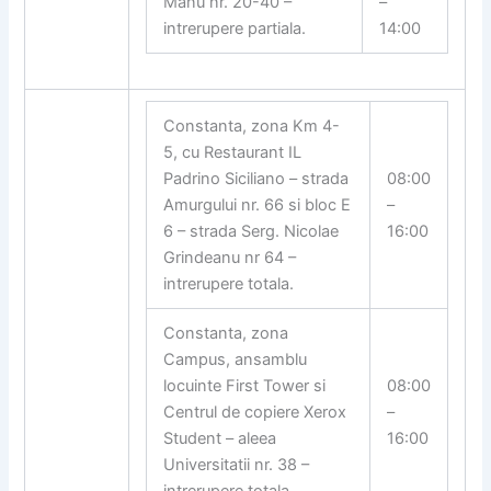
Manu nr. 20-40 –
–
intrerupere partiala.
14:00
Constanta, zona Km 4-
5, cu Restaurant IL
Padrino Siciliano – strada
08:00
Amurgului nr. 66 si bloc E
–
6 – strada Serg. Nicolae
16:00
Grindeanu nr 64 –
intrerupere totala.
Constanta, zona
Campus, ansamblu
locuinte First Tower si
08:00
Centrul de copiere Xerox
–
Student – aleea
16:00
Universitatii nr. 38 –