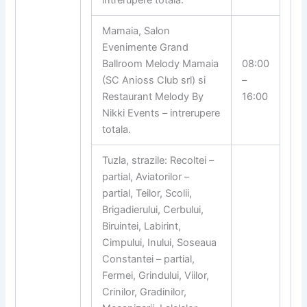
intrerupere totala.
Mamaia, Salon
Evenimente Grand
Ballroom Melody Mamaia
08:00
(SC Anioss Club srl) si
–
Restaurant Melody By
16:00
Nikki Events – intrerupere
totala.
Tuzla, strazile: Recoltei –
partial, Aviatorilor –
partial, Teilor, Scolii,
Brigadierului, Cerbului,
Biruintei, Labirint,
Cimpului, Inului, Soseaua
Constantei – partial,
Fermei, Grindului, Viilor,
Crinilor, Gradinilor,