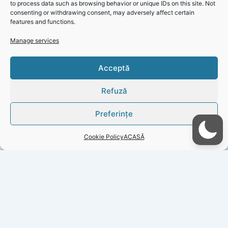
to process data such as browsing behavior or unique IDs on this site. Not
consenting or withdrawing consent, may adversely affect certain
features and functions.
Manage services
Actualizare: Întreruperi planificate pentru revizii și reparații
Click 'I
Acceptă
pentru județul Constanța 10-16 mai 2025
agree' to
enable
Refuză
Faceboo
k
Preferințe
Cookie
Policy
Cookie Policy
ACASĂ
I
agree
PREVIOUS
NEXT
Copyright © 2026 Gazeta Județeană