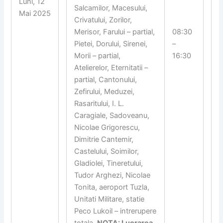
Luni, 12
Salcamilor, Macesului,
Mai 2025
Crivatului, Zorilor,
Merisor, Farului – partial,
08:30
Pietei, Dorului, Sirenei,
–
Morii – partial,
16:30
Atelierelor, Eternitatii –
partial, Cantonului,
Zefirului, Meduzei,
Rasaritului, I. L.
Caragiale, Sadoveanu,
Nicolae Grigorescu,
Dimitrie Cantemir,
Castelului, Soimilor,
Gladiolei, Tineretului,
Tudor Arghezi, Nicolae
Tonita, aeroport Tuzla,
Unitati Militare, statie
Peco Lukoil – intrerupere