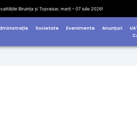
litățile Biruința și Topraisar, marți – 07 iulie 2026!
dministrație
Societate
Evenimente
Anunțuri
UA
C