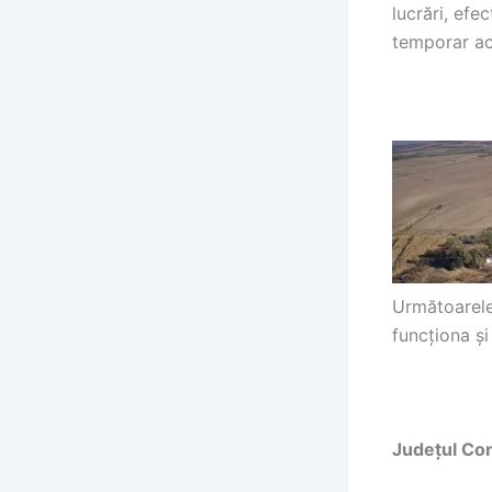
lucrări, efe
temporar act
Următoarele 
funcționa și
Județul Co