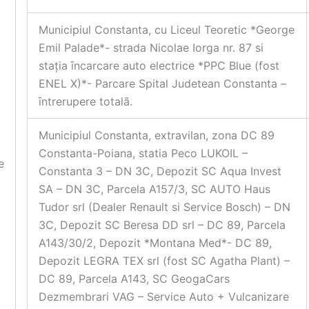
Municipiul Constanta, cu Liceul Teoretic *George
Emil Palade*- strada Nicolae Iorga nr. 87 si
stația ȋncarcare auto electrice *PPC Blue (fost
ENEL X)*- Parcare Spital Judetean Constanta –
ȋntrerupere totalã.
Municipiul Constanta, extravilan, zona DC 89
Constanta-Poiana, statia Peco LUKOIL –
e
Constanta 3 – DN 3C, Depozit SC Aqua Invest
SA – DN 3C, Parcela A157/3, SC AUTO Haus
Tudor srl (Dealer Renault si Service Bosch) – DN
3C, Depozit SC Beresa DD srl – DC 89, Parcela
A143/30/2, Depozit *Montana Med*- DC 89,
Depozit LEGRA TEX srl (fost SC Agatha Plant) –
DC 89, Parcela A143, SC GeogaCars
Dezmembrari VAG – Service Auto + Vulcanizare