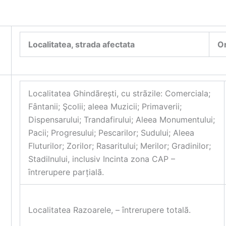
Localitatea, strada afectata
O
Localitatea Ghindãrești, cu strãzile: Comerciala;
Fȃntanii; Şcolii; aleea Muzicii; Primaverii;
Dispensarului; Trandafirului; Aleea Monumentului;
Pacii; Progresului; Pescarilor; Sudului; Aleea
Fluturilor; Zorilor; Rasaritului; Merilor; Gradinilor;
Stadilnului, inclusiv Incinta zona CAP –
ȋntrerupere parțialã.
Localitatea Razoarele, – ȋntrerupere totalã.