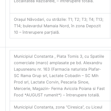
Localitatea Razoarele, – ȋntrerupere totalã.
Orașul Nãvodari, cu strãzile: T1; T2; T3; T4; T13;
T14; bulevardul Mamaia Nord, ȋn zona Depozit
10 – ȋntrerupere parțialã.
Municipiul Constanta , Piata Tomis 3, cu Spatiile
comerciale (maro) amplasate pe bd. Alexandru
Lapusneanu nr. 163 (Farmacia naturista Plafar-
SC Rama Grup srl, Lactate Cobadin – SC Mih
Prod srl, Lactate Corvin, Pescaria Sinoe,
Mercerie, Magazin- Ferma Avicola Poiana si Fast
Food *AUGUST rumenit*) – ȋntrerupere totală.
Municipiul Constanta, zona “Ciresica”, cu Liceul