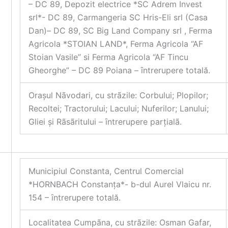
– DC 89, Depozit electrice *SC Adrem Invest
srl*- DC 89, Carmangeria SC Hris-Eli srl (Casa
Dan)– DC 89, SC Big Land Company srl , Ferma
Agricola *STOIAN LAND*, Ferma Agricola “AF
Stoian Vasile” si Ferma Agricola “AF Tincu
Gheorghe” – DC 89 Poiana – ȋntrerupere totală.
Orașul Nãvodari, cu strãzile: Corbului; Plopilor;
Recoltei; Tractorului; Lacului; Nuferilor; Lanului;
Gliei și Rãsãritului – ȋntrerupere parțialã.
Municipiul Constanta, Centrul Comercial
*HORNBACH Constanța*- b-dul Aurel Vlaicu nr.
154 – ȋntrerupere totală.
Localitatea Cumpãna, cu strãzile: Osman Gafar,