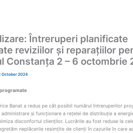
izare: Întreruperi planificate
te reviziilor și reparațiilor pe
ul Constanța 2 – 6 octombrie
2 October 2024
 programate
rice Banat a redus pe cât posibil numărul întreruperilor pr
administrare și funcționare a rețelei de distribuție a energie
imiza disconfortul clienților. Lucrările au fost reduse la cel
gretăm neplăcerile resimțite de clienți în cazurile în care a