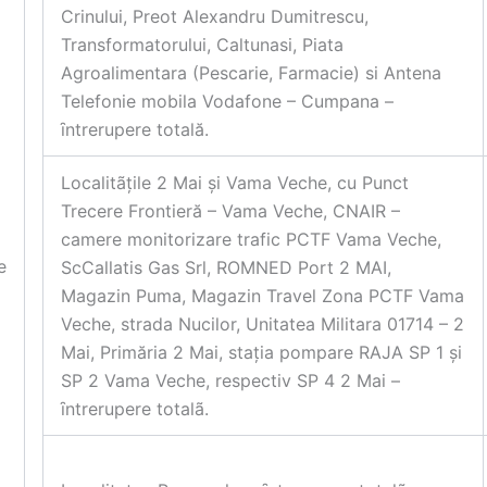
Crinului, Preot Alexandru Dumitrescu,
Transformatorului, Caltunasi, Piata
Agroalimentara (Pescarie, Farmacie) si Antena
Telefonie mobila Vodafone – Cumpana –
ȋntrerupere totală.
Localitãțile 2 Mai și Vama Veche, cu Punct
Trecere Frontieră – Vama Veche, CNAIR –
camere monitorizare trafic PCTF Vama Veche,
e
ScCallatis Gas Srl, ROMNED Port 2 MAI,
Magazin Puma, Magazin Travel Zona PCTF Vama
Veche, strada Nucilor, Unitatea Militara 01714 – 2
Mai, Primăria 2 Mai, stația pompare RAJA SP 1 și
SP 2 Vama Veche, respectiv SP 4 2 Mai –
ȋntrerupere totalã.