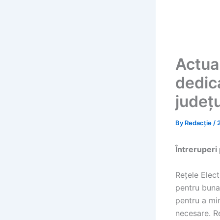
Actual
dedica
județ
By
Redacție
/
Întreruperi
Rețele Elect
pentru buna 
pentru a min
necesare. Re