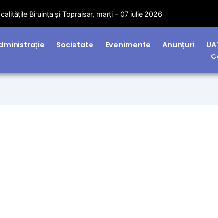
dministrație
Societate
Evenimente
Anunțuri
UA
C