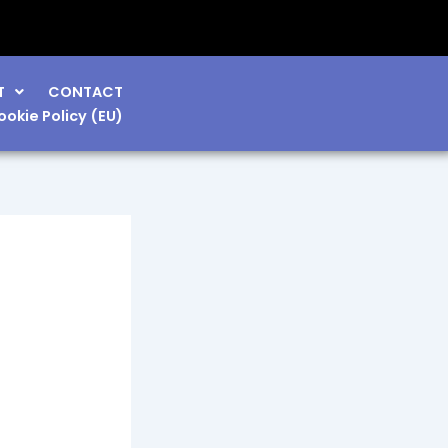
ATENȚIE! Se oprește apa în zonele Industrială M
T
CONTACT
ookie Policy (EU)