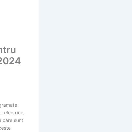
ntru
 2024
ogramate
i electrice,
e care sunt
ceste