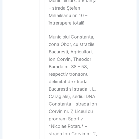
Municipiului Constan
ƫ
a
– strada Ştefan
Mihãileanu nr. 10 –
ȋntrerupere totalã.
Municipiul Constanta,
zona Obor, cu strazile:
Bucuresti, Agricultori,
Ion Corvin, Theodor
Burada nr. 38 – 58,
respectiv tronsonul
delimitat de strada
Bucuresti si strada I. L.
Caragiale), sediul DNA
Constanta – strada Ion
Corvin nr. 7, Liceul cu
program Sportiv
*Nicolae Rotaru* –
strada Ion Corvin nr. 2,