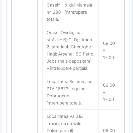
Casei* – b-dul Mamaia
nr. 288 – ȋntrerupere
totală.
Oraşul Ovidiu, cu
străzile: B; C; D; strada
09:00
2; strada 4; Gheorghe
–
Hagi; Arsenal; SC Petro
17:00
Jobs (hala depozitare)
– ȋntrerupere par
ƫ
ială.
Localitatea Seimeni, cu
09:00
PTA 18673 Legume
–
Dobrogene –
17:00
ȋntrerupere totală.
Localitatea Valu lui
Traian, cu străzile:
Daliei (partial),
09:00