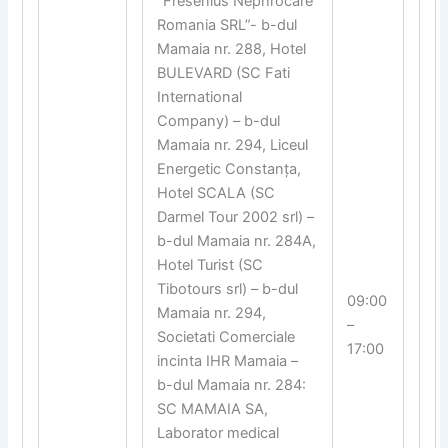
“Fresenius Nephrocare
Romania SRL”- b-dul
Mamaia nr. 288, Hotel
BULEVARD (SC Fati
International
Company) – b-dul
Mamaia nr. 294, Liceul
Energetic Constanța,
Hotel SCALA (SC
Darmel Tour 2002 srl) –
b-dul Mamaia nr. 284A,
Hotel Turist (SC
Tibotours srl) – b-dul
09:00
Mamaia nr. 294,
–
Societati Comerciale
17:00
incinta IHR Mamaia –
b-dul Mamaia nr. 284:
SC MAMAIA SA,
Laborator medical