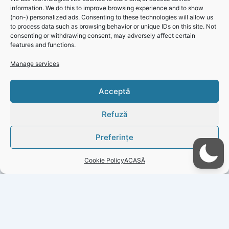
information. We do this to improve browsing experience and to show
(non-) personalized ads. Consenting to these technologies will allow us
to process data such as browsing behavior or unique IDs on this site. Not
consenting or withdrawing consent, may adversely affect certain
features and functions.
Manage services
Actualizare 6 – 11 august 2024: Întreruperi planificate
Click 'I
Acceptă
dedicate reviziilor și reparațiilor pentru județul Constanța
agree' to
enable
Refuză
Faceboo
k
Preferințe
Cookie
Policy
Cookie Policy
ACASĂ
I
agree
PREVIOUS
NEXT
Copyright © 2026 Gazeta Județeană