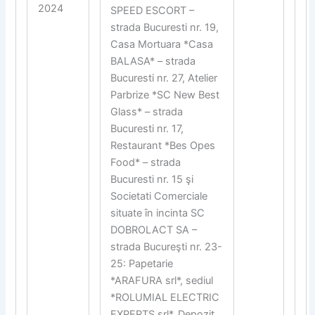
2024
SPEED ESCORT –
strada Bucuresti nr. 19,
Casa Mortuara *Casa
BALASA* – strada
Bucuresti nr. 27, Atelier
Parbrize *SC New Best
Glass* – strada
Bucuresti nr. 17,
Restaurant *Bes Opes
Food* – strada
Bucuresti nr. 15 şi
Societati Comerciale
situate ȋn incinta SC
DOBROLACT SA –
strada Bucureşti nr. 23-
25: Papetarie
*ARAFURA srl*, sediul
*ROLUMIAL ELECTRIC
EXPERTS srl*, Depozit