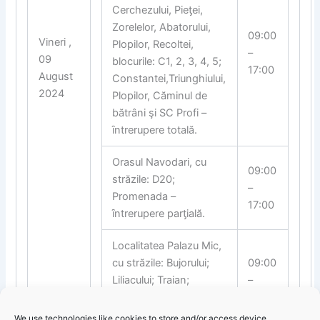
Cerchezului, Pie
ƫ
ei,
Zorelelor, Abatorului,
09:00
Vineri ,
Plopilor, Recoltei,
–
09
blocurile: C1, 2, 3, 4, 5;
17:00
August
Constantei,Triunghiului,
2024
Plopilor, Căminul de
bătrâni şi SC Profi –
ȋntrerupere totală.
Orasul Navodari, cu
09:00
străzile: D20;
–
Promenada –
17:00
ȋntrerupere par
ƫ
ială.
Localitatea Palazu Mic,
cu străzile: Bujorului;
09:00
Liliacului; Traian;
–
Narciselor şi Şcolii –
17:00
ȋntrerupere par
ƫ
ială.
We use technologies like cookies to store and/or access device