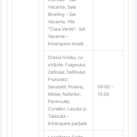
Vacanta, Sala
Bowling – Sat
Vacanta, Vila
“Casa Verde”- Sat
Vacanta –
întrerupere totalã.
Orasul Ovidiu, cu
străzile: Fulgerului;
Zefirului; Delfinului;
Frunzelor;
Sanatatii; Poiana;
09:00 –
Midiei; Nuferilor;
15:00
Peninsulei;
Coralilor; Lacului şi
Talazului –
ȋntrerupere par
ƫ
ială.