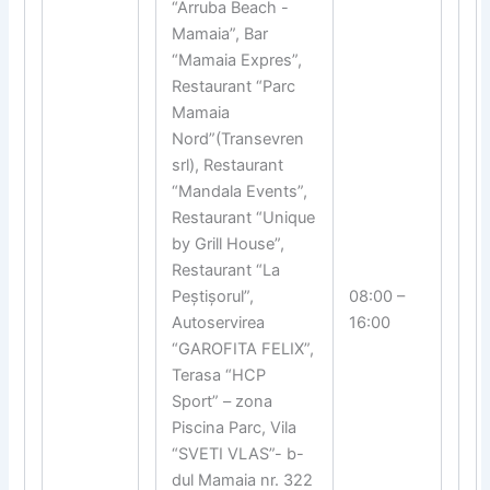
“Arruba Beach -
Mamaia”, Bar
“Mamaia Expres”,
Restaurant “Parc
Mamaia
Nord”(Transevren
srl), Restaurant
“Mandala Events”,
Restaurant “Unique
by Grill House”,
Restaurant “La
Peștișorul”,
08:00 –
Autoservirea
16:00
“GAROFITA FELIX”,
Terasa “HCP
Sport” – zona
Piscina Parc, Vila
“SVETI VLAS”- b-
dul Mamaia nr. 322