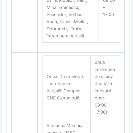
Unirii; Plopilor; Viilor;
09:00
Mihai Eminescu;
–
Pescarilor; Şerban
17:00
Vodă; Tomis; Mieilor;
Dobrogei şi Traian –
ȋntrerupere par
ƫ
ială.
două
ȋntreruperi
Oraşul Cernavodă
de scurtă
– ȋntrerupere
durată ȋn
par
ƫ
ială. Campus
intevalul
CNE Cernavodă,
orar:
09:00-
17:00)
Statiunea Mamaia,
cu Hotel PARC