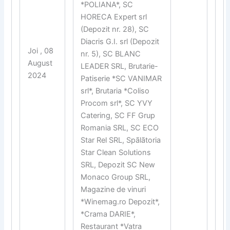
*POLIANA*, SC
HORECA Expert srl
(Depozit nr. 28), SC
Diacris G.I. srl (Depozit
Joi , 08
nr. 5), SC BLANC
August
LEADER SRL, Brutarie-
2024
Patiserie *SC VANIMAR
srl*, Brutaria *Coliso
Procom srl*, SC YVY
Catering, SC FF Grup
Romania SRL, SC ECO
Star Rel SRL, Spãlãtoria
Star Clean Solutions
SRL, Depozit SC New
Monaco Group SRL,
Magazine de vinuri
*Winemag.ro Depozit*,
*Crama DARIE*,
Restaurant *Vatra