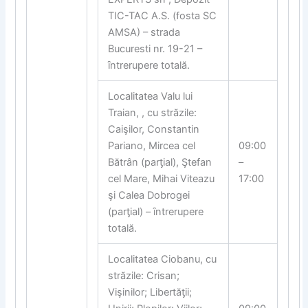
TIC-TAC A.S. (fosta SC
AMSA) – strada
Bucuresti nr. 19-21 –
ȋntrerupere totală.
Localitatea Valu lui
Traian, , cu străzile:
Caişilor, Constantin
Pariano, Mircea cel
09:00
Bătrân (par
ƫ
ial), Ştefan
–
cel Mare, Mihai Viteazu
17:00
şi Calea Dobrogei
(par
ƫ
ial) – ȋntrerupere
totală.
Localitatea Ciobanu, cu
străzile: Crisan;
Vişinilor; Libertă
ƫ
ii;