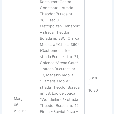
Restaurant Central
Constanta – strada
Theodor Burada nr.
38C, sediul
Metropolitan Transport
– strada Theodor
Burada nr. 38C, Clinica
Medicala *Clinica 360*
(Gastromed srl) –
strada Bucuresti nr. 21,
Cafenea *Arena Cafe*
– strada Bucuresti nr.
13, Magazin mobila
08:30
*Damaris Mobila* –
–
strada Theodor Burada
16:30
nr. 58, Loc de Joaca
Marţi ,
*Wonderland*- strada
06
Theodor Burada nr. 42,
August
Firma – Servicii Paza –