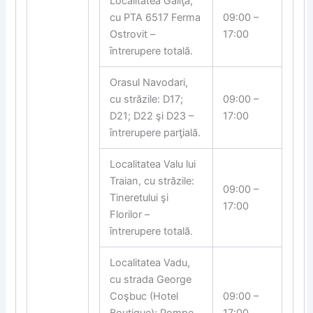
Localitatea Gali
ƫ
a,
cu PTA 6517 Ferma
09:00 –
Ostrovit –
17:00
ȋntrerupere totală.
Orasul Navodari,
cu străzile: D17;
09:00 –
D21; D22 şi D23 –
17:00
ȋntrerupere par
ƫ
ială.
Localitatea Valu lui
Traian, cu străzile:
09:00 –
Tineretului şi
17:00
Florilor –
ȋntrerupere totală.
Localitatea Vadu,
cu strada George
Coşbuc (Hotel
09:00 –
Boutique); Pompe
17:00