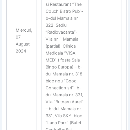
si Restaurant “The
Couch Bistro Pub”-
b-dul Mamaia nr.
322, Sediul
Miercuri,
“Radiovacanta”-
07
Vila nr. 1 Mamaia
August
(partial), Clinica
2024
Medicala “VISA
MED” ( fosta Sala
Bingo Europa) – b-
dul Mamaia nr. 318,
bloc nou “Good
Conection srl”- b-
dul Mamaia nr. 331,
Vila “Butnaru Aurel”
– b-dul Mamaia nr.
331, Vila SKY, bloc
“Luna Park” (Bufet
Central) – Sat