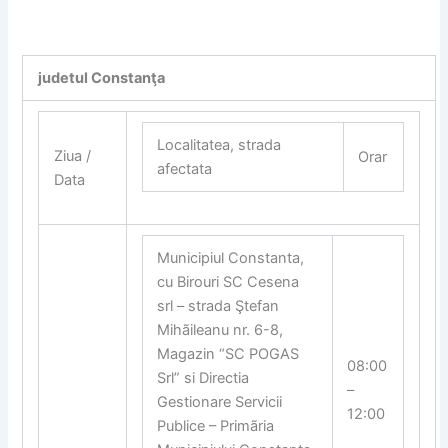
judetul Constanţa
Localitatea, strada
Ziua /
Orar
afectata
Data
Municipiul Constanta,
cu Birouri SC Cesena
srl – strada Ştefan
Mihãileanu nr. 6-8,
Magazin “SC POGAS
08:00
Srl” si Directia
–
Gestionare Servicii
12:00
Publice – Primãria