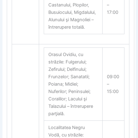
Castanului, Plopilor,
–
Busuiocului, Migdalului,
17:00
Alunului şi Magnoliei –
ȋntrerupere totală.
Orasul Ovidiu, cu
străzile: Fulgerului;
Zefirului; Delfinului;
Frunzelor; Sanatatii;
09:00
Poiana; Midiei;
–
Nuferilor; Peninsulei;
15:00
Coralilor; Lacului şi
Talazului – ȋntrerupere
par
ƫ
ială.
Localitatea Negru
Vodă, cu străzile: