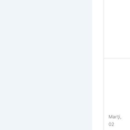
Marţi,
02