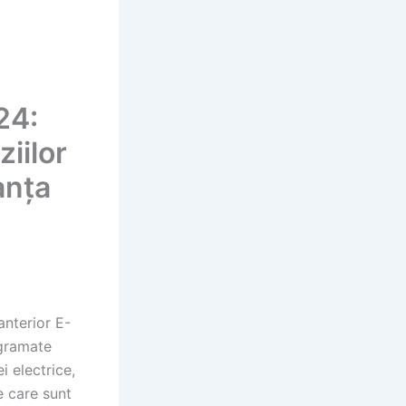
24:
ziilor
anța
nterior E-
ogramate
ei electrice,
e care sunt