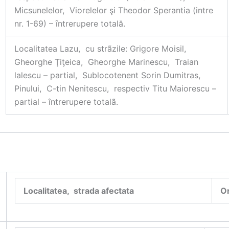
Micsunelelor, Viorelelor şi Theodor Sperantia (intre
nr. 1-69) – ȋntrerupere totală.
Localitatea Lazu, cu strãzile: Grigore Moisil,
Gheorghe Ţi
ƫ
eica, Gheorghe Marinescu, Traian
lalescu – partial, Sublocotenent Sorin Dumitras,
Pinului, C-tin Nenitescu, respectiv Titu Maiorescu –
partial – întrerupere totalã.
Localitatea, strada afectata
O