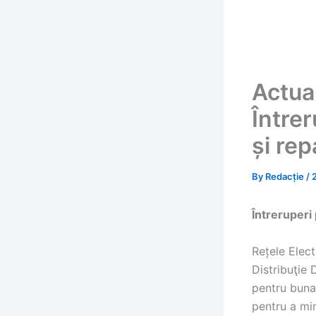
Actual
Întrer
și rep
By
Redacție
/
Întreruperi
Rețele Elec
Distribuţie
pentru buna 
pentru a min