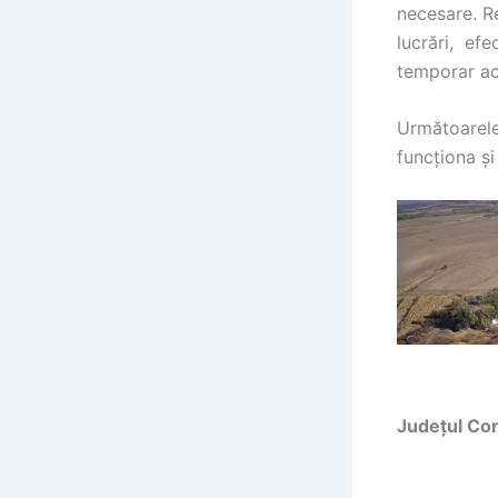
necesare. Re
lucrări, ef
temporar act
Următoarele 
funcționa și
Județul Co