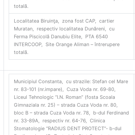
totalã.
Localitatea Biruin
ƫ
a, zona fost CAP, cartier
Muratan, respectiv localitatea Dunãreni, cu
Ferma Piscicolã Danubiu Elite, PTA 6540
INTERCOOP, Site Orange Aliman – întrerupere
totalã.
Municipiul Constanta, cu strazile: Stefan cel Mare
nr. 83-101 (nr.impare), Cuza Voda nr. 69-80,
Liceul Tehnologic “I.N. Roman” (fosta Scoala
Gimnaziala nr. 25) – strada Cuza Voda nr. 80,
bloc B – strada Cuza Voda nr. 78, b-dul Ferdinand
nr. 33-89A, respectiv nr. 64-76, Clinica
Stomatologie “RADIUS DENT PROTECT”- b-dul