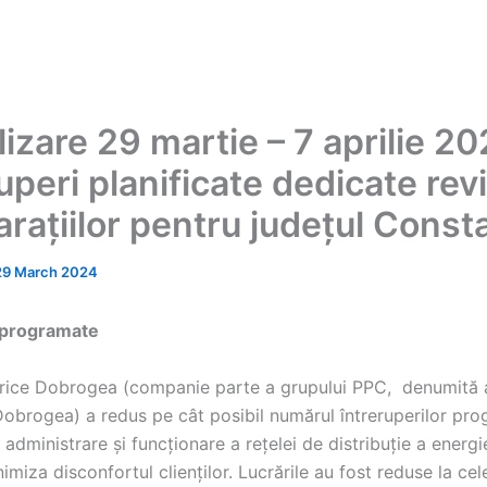
izare 29 martie – 7 aprilie 20
uperi planificate dedicate revi
arațiilor pentru județul Const
29 March 2024
 programate
trice Dobrogea (companie parte a grupului PPC, denumită a
 Dobrogea) a redus pe cât posibil numărul întreruperilor pr
administrare și funcționare a rețelei de distribuție a energi
imiza disconfortul clienților. Lucrările au fost reduse la cel