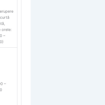
rerupere
curtã
atã,
e orele:
0 –
0)
00 –
00