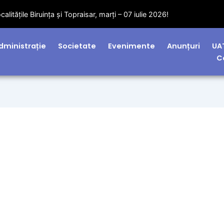
! Se oprește apa în zonele Industrială Midia Năvodari, Rafinare Ro
dministrație
Societate
Evenimente
Anunțuri
UA
C