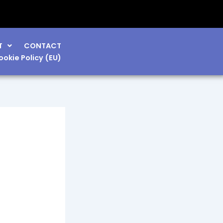
mpetrol și Corbu de Jos!
T
CONTACT
ookie Policy (EU)