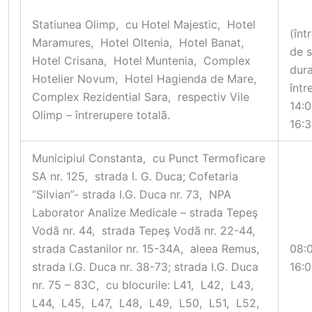
Statiunea Olimp, cu Hotel Majestic, Hotel
(înt
Maramures, Hotel Oltenia, Hotel Banat,
de s
Hotel Crisana, Hotel Muntenia, Complex
dur
Hotelier Novum, Hotel Hagienda de Mare,
într
Complex Rezidential Sara, respectiv Vile
14:0
Olimp – întrerupere totalã.
16:3
Municipiul Constanta, cu Punct Termoficare
SA nr. 125, strada I. G. Duca; Cofetaria
“Silvian”- strada I.G. Duca nr. 73, NPA
Laborator Analize Medicale – strada Tepeş
Vodã nr. 44, strada Tepeş Vodã nr. 22-44,
strada Castanilor nr. 15-34A, aleea Remus,
08:
strada I.G. Duca nr. 38-73; strada I.G. Duca
16:
nr. 75 – 83C, cu blocurile: L41, L42, L43,
L44, L45, L47, L48, L49, L50, L51, L52,