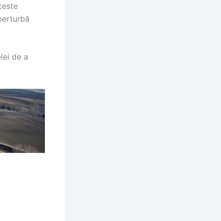
ceste
perturbă
lei de a