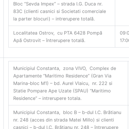
Bloc “Sevda Impex” – strada I.G. Duca nr.
83C (clienti casnici si Societati comerciale
la parter blocuri) – intrerupere totalã.
Localitatea Ostrov, cu PTA 6428 Pompã
09:
Apã Ostrovit – întrerupere totalã.
17:0
Municipiul Constanta, zona VIVO, Complex de
Apartamente “Maritimo Residence” (Gran Via
Marina-bloc M1) – bd. Aurel Vlaicu, nr. 222 si
Statie Pompare Ape Uzate (SPAU) “Maritimo
Residence” – intrerupere totala.
Municipiul Constanta, bloc B – b-dul I.C. Brãtianu
nr. 248 (acces din strada Matei Millo) si clienti
casnici – b-dul I.C. Brãtianu nr. 248 – întrerupere