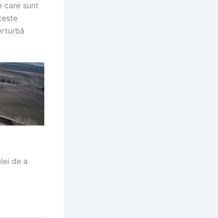
e care sunt
ceste
erturbă
lei de a