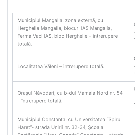
Municipiul Mangalia, zona externã, cu
Herghelia Mangalia, blocuri IAS Mangalia,
Ferma Vaci IAS, bloc Herghelie – întrerupere
totalã.
Localitatea Vãleni – întrerupere totalã.
Oraşul Nãvodari, cu b-dul Mamaia Nord nr. 54
– întrerupere totalã.
Municipiul Constanta, cu Universitatea “Spiru
Haret”- strada Unirii nr. 32-34, Şcoala