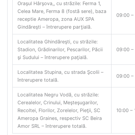
Oraşul Hârşova,, cu strãzile: Ferma 1,
Celea Mare, Ferma 8 (fostã sere), baza
09:00 –
receptie Ameropa, zona AUX SPA
Gindãreşti – ȋntrerupere parƫialã.
Localitatea Ghindãreşti, cu strãzile:
Stadion, Grãdinarilor, Pescarilor, Pãcii
09:00 –
şi Sudului – întrerupere paƫialã.
Localitatea Stupina, cu strada Şcolii –
09:00 –
întrerupere totalã.
Localitatea Negru Vodã, cu strãzile:
Cerealelor, Crinului, Meşteşugarilor,
Recoltei, Florilor, Zorelelor, Pieƫii, SC
10:00 – 
Ameropa Graines, respectiv SC Beira
Amor SRL – întrerupere totalã.