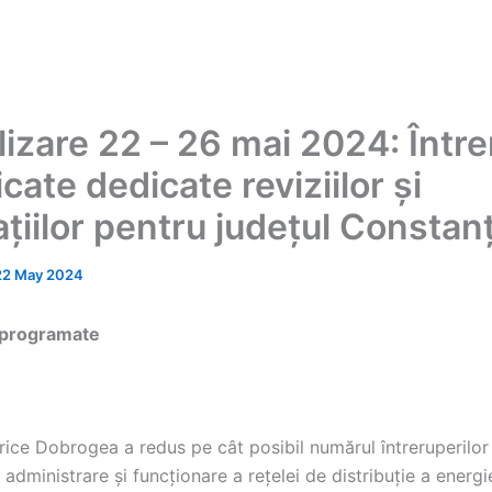
lizare 22 – 26 mai 2024: Între
icate dedicate reviziilor și
țiilor pentru județul Constan
22 May 2024
 programate
trice Dobrogea a redus pe cât posibil numărul întreruperilo
administrare și funcționare a rețelei de distribuție a energie