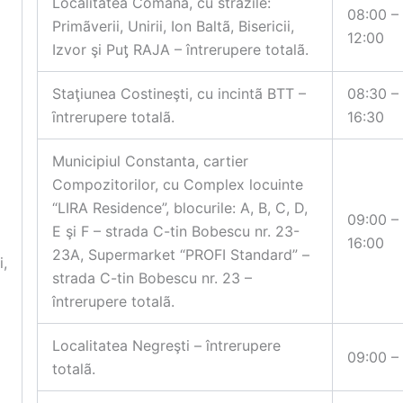
Localitatea Comana, cu strãzile:
08:00 –
Primãverii, Unirii, Ion Baltã, Bisericii,
12:00
Izvor şi Puƫ RAJA – întrerupere totalã.
Staţiunea Costineşti, cu incintã BTT –
08:30 –
ȋntrerupere totalã.
16:30
Municipiul Constanta, cartier
Compozitorilor, cu Complex locuinte
“LIRA Residence”, blocurile: A, B, C, D,
09:00 –
E şi F – strada C-tin Bobescu nr. 23-
16:00
23A, Supermarket “PROFI Standard” –
i,
strada C-tin Bobescu nr. 23 –
întrerupere totalã.
Localitatea Negreşti – întrerupere
09:00 –
totalã.