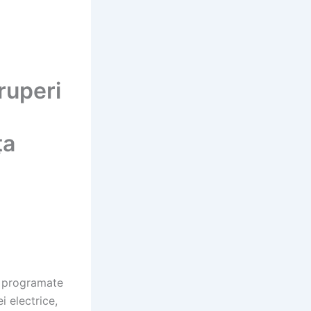
ruperi
ța
r programate
i electrice,