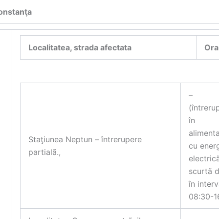
onstanţa
Localitatea, strada afectata
Ora
–
(întreru
în
aliment
Staƫiunea Neptun – întrerupere
cu ener
partialã.,
electric
scurtã 
în interv
08:30-1