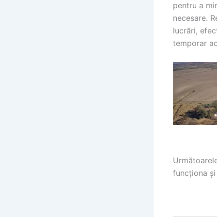
pentru a min
necesare. Re
lucrări, efe
temporar act
Următoarele 
funcționa și