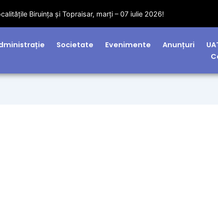
litățile Biruința și Topraisar, marți – 07 iulie 2026!
dministrație
Societate
Evenimente
Anunțuri
UA
C