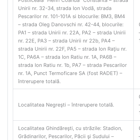
Postliceala “Henri Coanda” Constanta – strada
Unirii nr. 32-34, strada Ion Vodã, strada
Pescarilor nr. 101-101A si blocurile: BM3, BM4
– strada Oleg Danovschi nr. 42-44, blocurile:
PA1 – strada Unirii nr. 22A, PA2 – strada Unirii
nr. 22E, PA3 – strada Unirii nr 22b, PA4 –
strada Unirii nr. 22F, PA5 – strada Ion Raƫiu nr.
1C, PA6A – strada Ion Ratiu nr. 1A, PA6B –
strada Ion Ratiu nr. 1b, PA7 – strada Pescarilor
nr. 1A, Punct Termoficare SA (fost RADET) –
întrerupere totalã.
Localitatea Negreşti – întrerupere totalã.
Localitatea Ghindãreşti, cu strãzile: Stadion,
Grãdinarilor, Pescarilor, Pãcii şi Sudului –