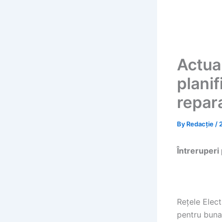
Actua
planif
repara
By
Redacție
/
Întreruperi
Rețele Elec
pentru buna 