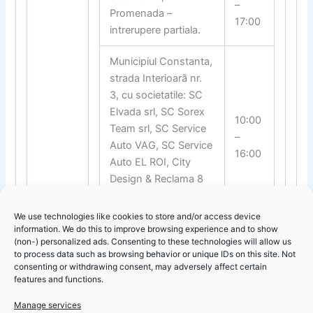
–
Promenada –
17:00
intrerupere partiala.
Municipiul Constanta,
strada Interioarã nr.
3, cu societatile: SC
Elvada srl, SC Sorex
10:00
Team srl, SC Service
–
Auto VAG, SC Service
16:00
Auto EL ROI, City
Design & Reclama 8
Arena Garden –
întrerupere par
ƫ
ialã.
We use technologies like cookies to store and/or access device
information. We do this to improve browsing experience and to show
(non-) personalized ads. Consenting to these technologies will allow us
to process data such as browsing behavior or unique IDs on this site. Not
consenting or withdrawing consent, may adversely affect certain
features and functions.
Manage services