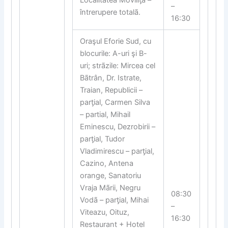
–
întrerupere totalã.
16:30
Oraşul Eforie Sud, cu
blocurile: A-uri şi B-
uri; strãzile: Mircea cel
Bãtrân, Dr. Istrate,
Traian, Republicii –
par
ƫ
ial, Carmen Silva
– partial, Mihail
Eminescu, Dezrobirii –
par
ƫ
ial, Tudor
Vladimirescu – par
ƫ
ial,
Cazino, Antena
orange, Sanatoriu
Vraja Mãrii, Negru
08:30
Vodã – par
ƫ
ial, Mihai
–
Viteazu, Oituz,
16:30
Restaurant + Hotel