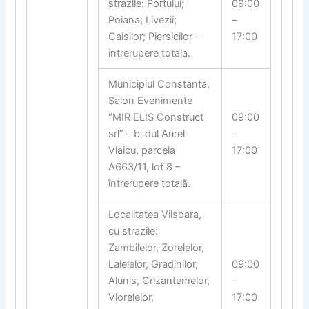
strazile: Portului;
09:00
Poiana; Livezii;
–
Caisilor; Piersicilor –
17:00
intrerupere totala.
Municipiul Constanta,
Salon Evenimente
“MIR ELIS Construct
09:00
srl” – b-dul Aurel
–
Vlaicu, parcela
17:00
A663/11, lot 8 –
întrerupere totalã.
Localitatea Viisoara,
cu strazile:
Zambilelor, Zorelelor,
Lalelelor, Gradinilor,
09:00
Alunis, Crizantemelor,
–
Viorelelor,
17:00