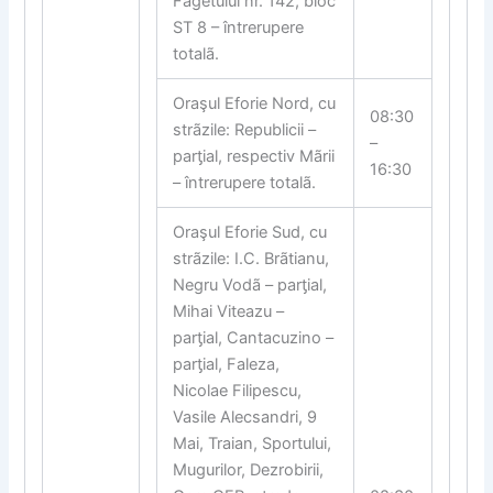
Fãgetului nr. 142, bloc
ST 8 – întrerupere
totalã.
Oraşul Eforie Nord, cu
08:30
strãzile: Republicii –
–
par
ƫ
ial, respectiv Mãrii
16:30
– întrerupere totalã.
Oraşul Eforie Sud, cu
strãzile: I.C. Brãtianu,
Negru Vodã – par
ƫ
ial,
Mihai Viteazu –
par
ƫ
ial, Cantacuzino –
par
ƫ
ial, Faleza,
Nicolae Filipescu,
Vasile Alecsandri, 9
Mai, Traian, Sportului,
Mugurilor, Dezrobirii,