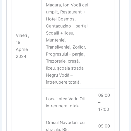
Magura, Ion Vodã cel
umplit, Restaurant +
Hotel Cosmos,
Cantacuzino – par
ƫ
ial,
Şcoalã + liceu,
Vineri ,
Munteniei,
19
Transilvaniei, Zorilor,
Aprilie
Progresului – par
ƫ
ial,
2024
Trezorerie, creşã,
liceu, şcoala strada
Negru Vodã –
întrerupere totalã.
09:00
Localitatea Vadu Oii –
–
intrerupere totala.
17:00
Orasul Navodari, cu
09:00
strazile: B5;