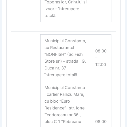
Toporasilor, Crinului si
Izvor – întrerupere
totalã.
Municipiul Constanta,
cu Restaurantul
08:00
“BONFISH” (Sc Fish
–
Store srl) – strada I.G.
12:00
Duca nr. 37 –
întrerupere totalã.
Municipiul Constanta
, cartier Palazu Mare,
cu bloc “Euro
Residence”- str. Ionel
Teodoreanu nr.36 ,
bloc C 1 “Rebreanu
08:00