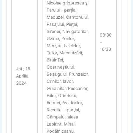
Nicolae grigorescu şi
Farului – par
ƫ
ial,
Meduzei, Cantonului,
Pasajului, Pie
ƫ
ei,
Sirenei, Navigatorilor,
08:30
Uzinei, Zorilor,
–
Merişor, Lalelelor,
16:30
Teilor, Mecanizãrii,
BiruinTei,
Costineştiului,
Joi , 18
Belşugului, Frunzelor,
Aprilie
Crinilor, Izvor,
2024
Grãdinilor, Pescarilor,
Fiilor, Grindului,
Fermei, Aviatorilor,
Recoltei – par
ƫ
ial,
Câmpului; aleea
Labirint, Mihail
Kogãlniceanu,