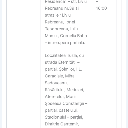
Residence” – str. Liviu
–
Rebreanu nr.39 si
16:00
strazile : Liviu
Rebreanu, Ionel
Teodoreanu, Iuliu
Maniu , Corneliu Baba
– intrerupere partiala.
Localitatea Tuzla, cu
strada Eternitã
ƫ
ii –
par
ƫ
ial, Şoimilor, I.L.
Caragiale, Mihail
Sadoveanu,
Rãsãritului, Meduzei,
Atelierelor, Morii,
Şoseaua Constan
ƫ
ei –
par
ƫ
ial, castelului,
Stadionului – par
ƫ
ial,
Dimitrie Cantemir,