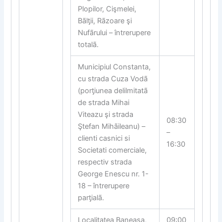
Plopilor, Cişmelei,
Bãl
ƫ
ii, Rãzoare şi
Nufãrului – întrerupere
totalã.
Municipiul Constanta,
cu strada Cuza Vodã
(por
ƫ
iunea delilmitatã
de strada Mihai
Viteazu şi strada
08:30
Ştefan Mihãileanu) –
–
clienti casnici si
16:30
Societati comerciale,
respectiv strada
George Enescu nr. 1-
18 – întrerupere
par
ƫ
ialã.
Localitatea Baneasa,
09:00