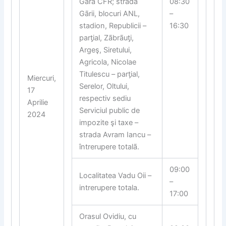
Gara CFR; strada
08:30
Gãrii, blocuri ANL,
–
stadion, Republicii –
16:30
par
ƫ
ial, Zãbrãu
ƫ
i,
Argeş, Siretului,
Agricola, Nicolae
Titulescu – par
ƫ
ial,
Miercuri,
Serelor, Oltului,
17
respectiv sediu
Aprilie
Serviciul public de
2024
impozite şi taxe –
strada Avram Iancu –
întrerupere totalã.
09:00
Localitatea Vadu Oii –
–
intrerupere totala.
17:00
Orasul Ovidiu, cu