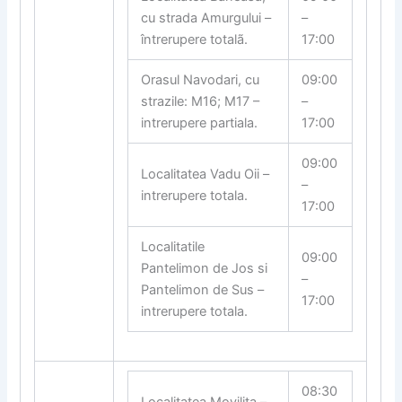
cu strada Amurgului –
–
întrerupere totalã.
17:00
Orasul Navodari, cu
09:00
strazile: M16; M17 –
–
intrerupere partiala.
17:00
09:00
Localitatea Vadu Oii –
–
intrerupere totala.
17:00
Localitatile
09:00
Pantelimon de Jos si
–
Pantelimon de Sus –
17:00
intrerupere totala.
08:30
Localitatea Movili
ƫ
a –