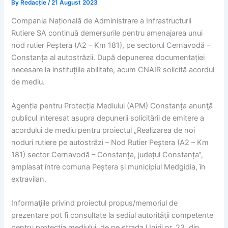
By
Redacție
/
21 August 2023
Compania Națională de Administrare a Infrastructurii
Rutiere SA continuă demersurile pentru amenajarea unui
nod rutier Peștera (A2 – Km 181), pe sectorul Cernavodă –
Constanța al autostrăzii. După depunerea documentației
necesare la instituțiile abilitate, acum CNAIR solicită acordul
de mediu.
Agenția pentru Protecția Mediului (APM) Constanța anunţă
publicul interesat asupra depunerii solicitării de emitere a
acordului de mediu pentru proiectul „Realizarea de noi
noduri rutiere pe autostrăzi – Nod Rutier Peștera (A2 – Km
181) sector Cernavodă – Constanța, județul Constanța“,
amplasat între comuna Peștera și municipiul Medgidia, în
extravilan.
Informaţiile privind proiectul propus/memoriul de
prezentare pot fi consultate la sediul autorităţii competente
pentru protecţia mediului, de pe strada Unirii nr. 23, din