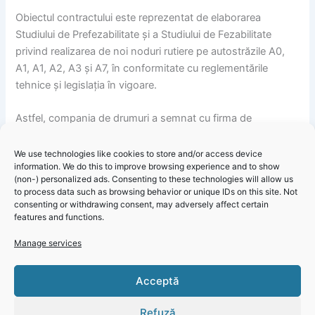
Obiectul contractului este reprezentat de elaborarea
Studiului de Prefezabilitate și a Studiului de Fezabilitate
privind realizarea de noi noduri rutiere pe autostrăzile A0,
A1, A1, A2, A3 și A7, în conformitate cu reglementările
tehnice și legislația în vigoare.
Astfel, compania de drumuri a semnat cu firma de
proiectare Explan un contract pentru proiectarea a 13 noi
noduri rutiere pe autostrăzile din rețeaua existentă sau pe
We use technologies like cookies to store and/or access device
information. We do this to improve browsing experience and to show
cele în pregătire. Contractul de aproximativ 5,5 milioane lei
(non-) personalized ads. Consenting to these technologies will allow us
prevede realizarea, în 17 luni, a studiilor de prefezabilitate și
to process data such as browsing behavior or unique IDs on this site. Not
de fezabilitate pentru opt noduri noi pe autostrăzile în
consenting or withdrawing consent, may adversely affect certain
features and functions.
circulație, respectiv cinci noduri pe autostrăzile în pregătire.
Manage services
CNAIR – Informare proiect „Realizarea de noi noduri rutiere
pe autostrăzi – Nod Rutier Peștera (A2 – Km 181) sector
Click 'I
Acceptă
Cernavodă – Constanța, județul Constanța“
agree' to
enable
Refuză