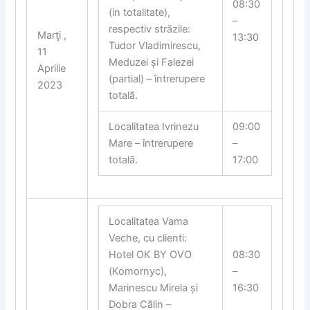
08:30
(in totalitate),
–
respectiv strãzile:
Marţi ,
13:30
Tudor Vladimirescu,
11
Meduzei și Falezei
Aprilie
(partial) – întrerupere
2023
totalã.
Localitatea Ivrinezu
09:00
Mare – întrerupere
–
totalã.
17:00
Localitatea Vama
Veche, cu clienti:
Hotel OK BY OVO
08:30
(Komornyc),
–
Marinescu Mirela și
16:30
Dobra Cãlin –