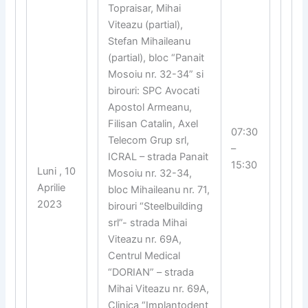
Topraisar, Mihai
Viteazu (partial),
Stefan Mihaileanu
(partial), bloc “Panait
Mosoiu nr. 32-34” si
birouri: SPC Avocati
Apostol Armeanu,
Filisan Catalin, Axel
07:30
Telecom Grup srl,
–
ICRAL – strada Panait
15:30
Luni , 10
Mosoiu nr. 32-34,
Aprilie
bloc Mihaileanu nr. 71,
2023
birouri “Steelbuilding
srl”- strada Mihai
Viteazu nr. 69A,
Centrul Medical
“DORIAN” – strada
Mihai Viteazu nr. 69A,
Clinica “Implantodent