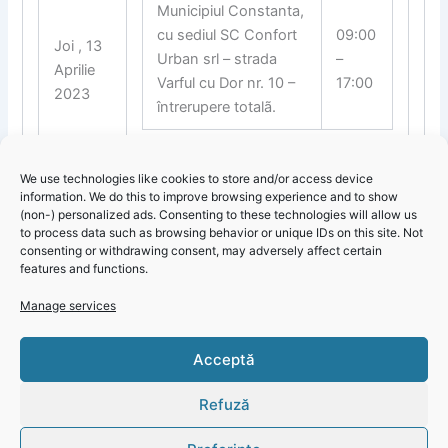
Municipiul Constanta,
cu sediul SC Confort
09:00
Joi , 13
Urban srl – strada
–
Aprilie
Varful cu Dor nr. 10 –
17:00
2023
întrerupere totalã.
We use technologies like cookies to store and/or access device
Municipiul Constanta,
information. We do this to improve browsing experience and to show
(non-) personalized ads. Consenting to these technologies will allow us
Vineri ,
cu sediul SC Confort
09:00
to process data such as browsing behavior or unique IDs on this site. Not
14
Urban srl – strada
–
consenting or withdrawing consent, may adversely affect certain
Aprilie
Varful cu Dor nr. 10 –
17:00
features and functions.
2023
întrerupere totalã.
Manage services
Click 'I
Acceptă
agree' to
enable
Refuză
Faceboo
k